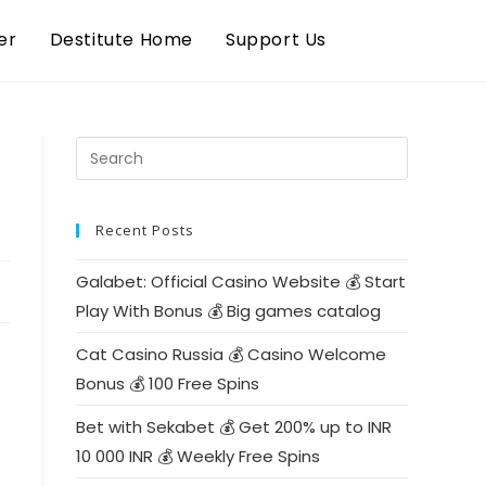
er
Destitute Home
Support Us
Toggle
website
search
Recent Posts
Galabet: Official Casino Website 💰 Start
Play With Bonus 💰 Big games catalog
Cat Casino Russia 💰 Casino Welcome
Bonus 💰 100 Free Spins
Bet with Sekabet 💰 Get 200% up to INR
10 000 INR 💰 Weekly Free Spins