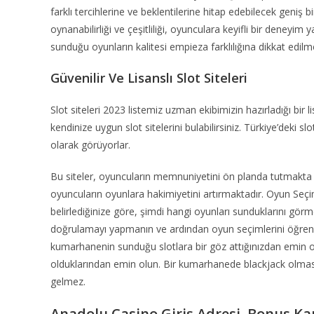
farklı tercihlerine ve beklentilerine hitap edebilecek geniş b
oynanabilirliği ve çeşitliliği, oyunculara keyifli bir deneyim 
sunduğu oyunların kalitesi empieza farklılığına dikkat edilme
Güvenilir Ve Lisanslı Slot Siteleri
Slot siteleri 2023 listemiz uzman ekibimizin hazırladığı bir li
kendinize uygun slot sitelerini bulabilirsiniz. Türkiye’deki slo
olarak görüyorlar.
Bu siteler, oyuncuların memnuniyetini ön planda tutmakta 
oyuncuların oyunlara hakimiyetini artırmaktadır. Oyun Seçi
belirlediğinize göre, şimdi hangi oyunları sunduklarını gö
doğrulamayı yapmanın ve ardından oyun seçimlerini öğrenme
kumarhanenin sunduğu slotlara bir göz attığınızdan emin o
olduklarından emin olun. Bir kumarhanede blackjack olması
gelmez.
Anadolu Casino Giriş Adresi, Bonus Ka