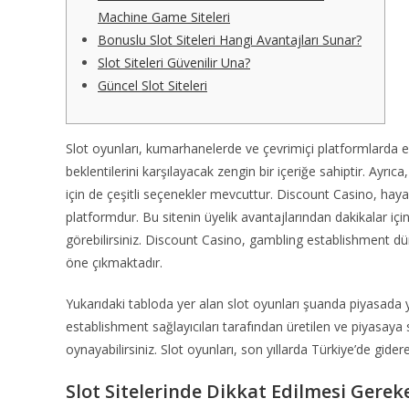
Machine Game Siteleri
Bonuslu Slot Siteleri Hangi Avantajları Sunar?
Slot Siteleri Güvenilir Una?
Güncel Slot Siteleri
Slot oyunları, kumarhanelerde ve çevrimiçi platformlarda en
beklentilerini karşılayacak zengin bir içeriğe sahiptir. Ayrı
için de çeşitli seçenekler mevcuttur. Discount Casino, hayal
platformdur. Bu sitenin üyelik avantajlarından dakikalar içi
görebilirsiniz. Discount Casino, gambling establishment dü
öne çıkmaktadır.
Yukarıdaki tabloda yer alan slot oyunları şuanda piyasad
establishment sağlayıcıları tarafından üretilen ve piyasaya
oynayabilirsiniz. Slot oyunları, son yıllarda Türkiye’de gide
Slot Sitelerinde Dikkat Edilmesi Gerek