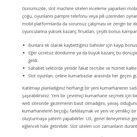
Günümüzde, slot machine siteleri inceleme yaparken mobil u
çoğu, oyunlarını pampre telefonu veya pill üzerinden oynam
mobil platformlarda da sorunsuz çalışması ve zengin bir den
oyuncularına yüksek kazanç fırsatları, çeşitli bonus kamp
Bunlara ek olarak kaybettiğiniz bahisler için kayıp bonusu
Eğer ücretsiz döndürme ya da büyük kazanç bu dönüşler sı
geldi.
Sahabet sektörde yenidir fakat tecrübe ve hizmet kalitesi
Slot oyunları, online kumarbazlar arasında her geçen gü
Katılmayı planladığınız herhangi bir yeni kumarhanenin sad
şaşırabilirsiniz. Yeni bir çevrimiçi kumarhane seçmek için b
web sitesinde gezinmenin basit olmadığını, yavaş olduğunu 
kumarhanelerin birçoğu farklılaşmak ve yeni ve yenilikçi bi
oluşturmaya yatırım yapabilirler. UX, genel deneyiminizi g
eğlenceli hale getirebilir. Slot siteleri son zamanların duran