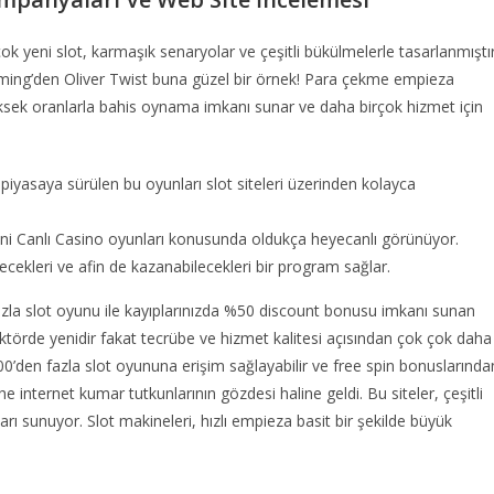
çok yeni slot, karmaşık senaryolar ve çeşitli bükülmelerle tasarlanmıştır
ing’den Oliver Twist buna güzel bir örnek! Para çekme empieza
 Yüksek oranlarla bahis oynama imkanı sunar ve daha birçok hizmet için
 piyasaya sürülen bu oyunları slot siteleri üzerinden kolayca
yeni Canlı Casino oyunları konusunda oldukça heyecanlı görünüyor.
bilecekleri ve afin de kazanabilecekleri bir program sağlar.
zla slot oyunu ile kayıplarınızda %50 discount bonusu imkanı sunan
sektörde yenidir fakat tecrübe ve hizmet kalitesi açısından çok çok daha
1000’den fazla slot oyununa erişim sağlayabilir ve free spin bonuslarında
 the internet kumar tutkunlarının gözdesi haline geldi. Bu siteler, çeşitli
ları sunuyor. Slot makineleri, hızlı empieza basit bir şekilde büyük