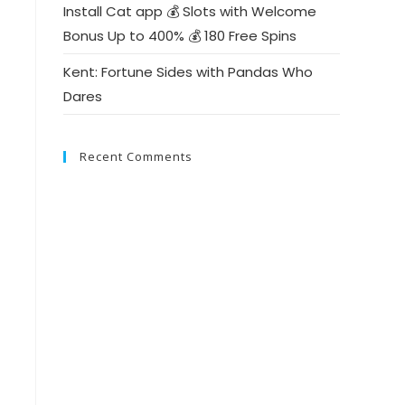
Install Cat app 💰 Slots with Welcome
Bonus Up to 400% 💰 180 Free Spins
Kent: Fortune Sides with Pandas Who
Dares
Recent Comments