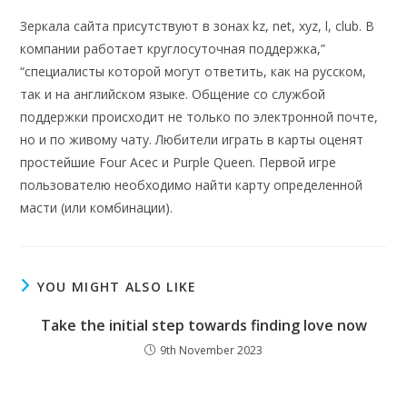
Зеркала сайта присутствуют в зонах kz, net, xyz, l, club. В
компании работает круглосуточная поддержка,”
“специалисты которой могут ответить, как на русском,
так и на английском языке. Общение со службой
поддержки происходит не только по электронной почте,
но и по живому чату. Любители играть в карты оценят
простейшие Four Acec и Purple Queen. Первой игре
пользователю необходимо найти карту определенной
масти (или комбинации).
YOU MIGHT ALSO LIKE
Take the initial step towards finding love now
9th November 2023