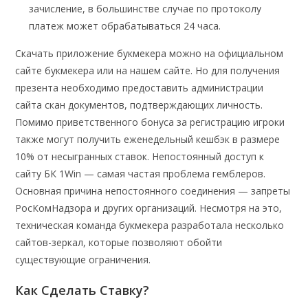
зачисление, в большинстве случае по протоколу
платеж может обрабатываться 24 часа.
Скачать приложение букмекера можно на официальном
сайте букмекера или на нашем сайте. Но для получения
презента необходимо предоставить администрации
сайта скан документов, подтверждающих личность.
Помимо приветственного бонуса за регистрацию игроки
также могут получить еженедельный кешбэк в размере
10% от несыгранных ставок. Непостоянный доступ к
сайту БК 1Win — самая частая проблема гемблеров.
Основная причина непостоянного соединения — запреты
РосКомНадзора и других организаций. Несмотря на это,
техническая команда букмекера разработала несколько
сайтов-зеркал, которые позволяют обойти
существующие ограничения.
Как Сделать Ставку?