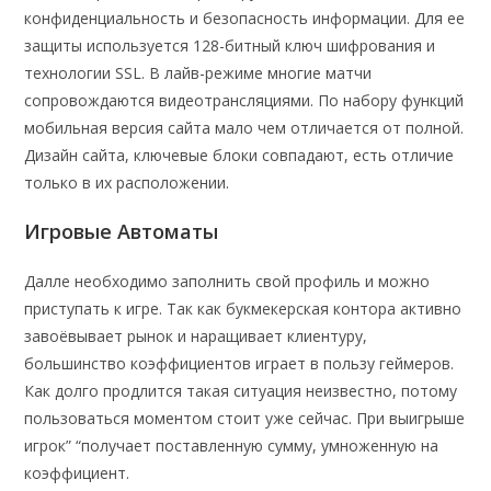
конфиденциальность и безопасность информации. Для ее
защиты используется 128-битный ключ шифрования и
технологии SSL. В лайв-режиме многие матчи
сопровождаются видеотрансляциями. По набору функций
мобильная версия сайта мало чем отличается от полной.
Дизайн сайта, ключевые блоки совпадают, есть отличие
только в их расположении.
Игровые Автоматы
Далле необходимо заполнить свой профиль и можно
приступать к игре. Так как букмекерская контора активно
завоёвывает рынок и наращивает клиентуру,
большинство коэффициентов играет в пользу геймеров.
Как долго продлится такая ситуация неизвестно, потому
пользоваться моментом стоит уже сейчас. При выигрыше
игрок” “получает поставленную сумму, умноженную на
коэффициент.