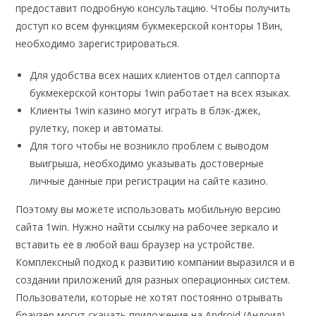
предоставит подробную консультацию. Чтобы получить
доступ ко всем функциям букмекерской конторы 1Вин,
необходимо зарегистрироваться.
Для удобства всех наших клиентов отдел саппорта
букмекерской конторы 1win работает на всех языках.
Клиенты 1win казино могут играть в блэк-джек,
рулетку, покер и автоматы.
Для того чтобы не возникло проблем с выводом
выигрыша, необходимо указывать достоверные
личные данные при регистрации на сайте казино.
Поэтому вы можете использовать мобильную версию
сайта 1win. Нужно найти ссылку на рабочее зеркало и
вставить ее в любой ваш браузер на устройстве.
Комплексный подход к развитию компании выразился и в
создании приложений для разных операционных систем.
Пользователи, которые не хотят постоянно отрывать
браузер могут скачать приложение на Android (Андоид)