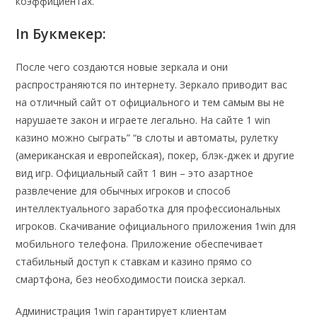
коэффициентах.
In Букмекер:
После чего создаются новые зеркала и они
распространяются по интернету. Зеркало приводит вас
на отличный сайт от официального и тем самым вы не
нарушаете закон и играете легально. На сайте 1 win
казино можно сыграть” “в слоты и автоматы, рулетку
(американская и европейская), покер, блэк-джек и другие
вид игр. Официальный сайт 1 вин – это азартное
развлечение для обычных игроков и способ
интеллектуального заработка для профессиональных
игроков. Скачивание официального приложения 1win для
мобильного телефона. Приложение обеспечивает
стабильный доступ к ставкам и казино прямо со
смартфона, без необходимости поиска зеркал.
Администрация 1win гарантирует клиентам