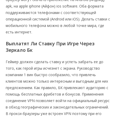
apk, на apple iphone (Айфон) ios software. Оба формата
поддерживаются телефонами с соответствующей
операционной системой (Android или iOS). Делать ставки с
мобильного телефона можно в любой точке мира, где
есть интернет.
Выплатят Ли Ставку При Игре Через
Зеркало Бк
Геймер должен сделать ставку и успеть забрать ее до
того, как герой игры исчезнет с экрана. Руководство
компании 1 вин быстро сообразило, что привлечь
клиентов можно только интересным и выгодным для них
предложением. Как правило, БК привлекают аудиторию с
помощь бесплатных фрибетов и бонусов. Применения
соединение VPN позволяет войти на официальный ресурс
в обход географических и законодательных ограничений.
В прокси-браузеры уже встроен VPN поэтому при его