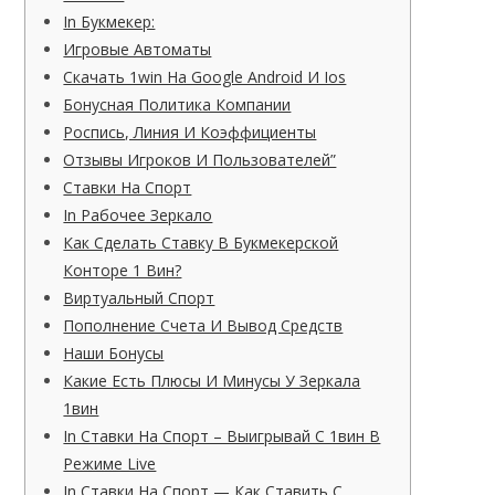
In Букмекер:
Игровые Автоматы
Скачать 1win На Google Android И Ios
Бонусная Политика Компании
Роспись, Линия И Коэффициенты
Отзывы Игроков И Пользователей”
Ставки На Спорт
In Рабочее Зеркало
Как Сделать Ставку В Букмекерской
Конторе 1 Вин?
Виртуальный Спорт
Пополнение Счета И Вывод Средств
Наши Бонусы
Какие Есть Плюсы И Минусы У Зеркала
1вин
In Ставки На Спорт – Выигрывай С 1вин В
Режиме Live
In Ставки На Спорт — Как Ставить С