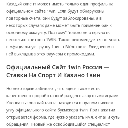
Каждый клиент может иметь только один профиль на
официальном сайте 1win. Если будут обнаружены
повторные счета, они будут заблокированы, а в
некоторых случаях даже может быть применен бан к
основному аккаунту. Поэтому” “важно не открывать
несколько счетов в 1WIN. Также рекомендуется вступить
в официальную группу 1вин в ВКонтакте. Ежедневно в
ней выкладываются ваучеры с промокодами.
Официальный Сайт 1win Россия —
Ставки На Спорт И Казино 1вин
Но некоторые забывают, что здесь также есть
качественно проработанный раздел с азартными играми.
Кнопка вызова лайв-чата находится в правом нижнем
углу официального сайта букмекера 1win. При нажатии
открывается форма, где нужно указать имя, e-mail и суть
обращения. Первый же освободившийся специалист