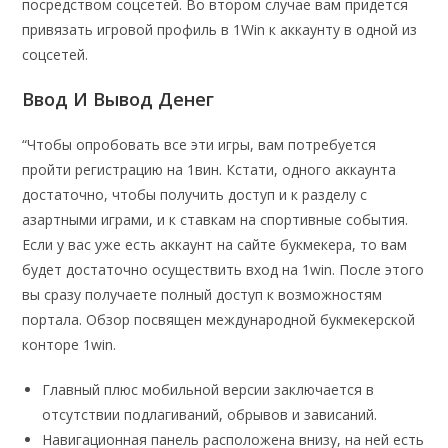
посредством соцсетей. Во втором случае вам придется
привязать игровой профиль в 1Win к аккаунту в одной из
соцсетей.
Ввод И Вывод Денег
“Чтобы опробовать все эти игры, вам потребуется
пройти регистрацию на 1вин. Кстати, одного аккаунта
достаточно, чтобы получить доступ и к разделу с
азартными играми, и к ставкам на спортивные события.
Если у вас уже есть аккаунт на сайте букмекера, то вам
будет достаточно осуществить вход на 1win. После этого
вы сразу получаете полный доступ к возможностям
портала. Обзор посвящен международной букмекерской
конторе 1win.
Главный плюс мобильной версии заключается в
отсутствии подлагиваний, обрывов и зависаний.
Навигационная панель расположена внизу, на ней есть