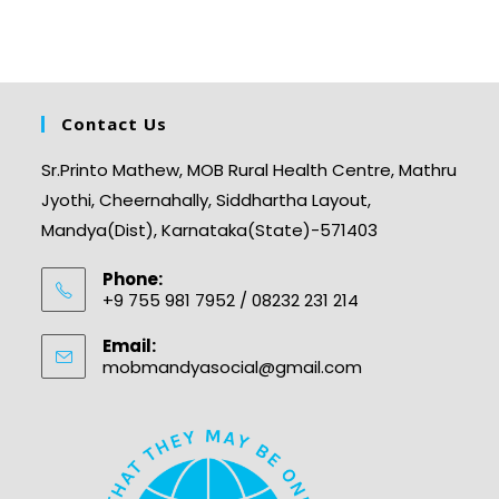
Contact Us
Sr.Printo Mathew, MOB Rural Health Centre, Mathru
Jyothi, Cheernahally, Siddhartha Layout,
Mandya(Dist), Karnataka(State)-571403
Phone:
+9 755 981 7952 / 08232 231 214
Email:
mobmandyasocial@gmail.com