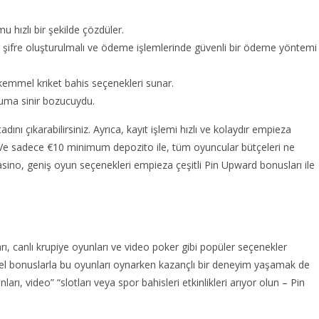
 hızlı bir şekilde çözdüler.
bir şifre oluşturulmalı ve ödeme işlemlerinde güvenli bir ödeme yöntemi
kemmel kriket bahis seçenekleri sunar.
uma sinir bozucuydu.
dını çıkarabilirsiniz. Ayrıca, kayıt işlemi hızlı ve kolaydır empieza
 Ve sadece €10 minimum depozito ile, tüm oyuncular bütçeleri ne
Casino, geniş oyun seçenekleri empieza çeşitli Pin Upward bonusları ile
ı, canlı krupiye oyunları ve video poker gibi popüler seçenekler
el bonuslarla bu oyunları oynarken kazançlı bir deneyim yaşamak de
, video” “slotları veya spor bahisleri etkinlikleri arıyor olun – Pin