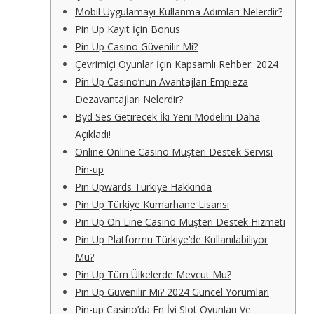
Mobil Uygulamayı Kullanma Adımları Nelerdir?
Pin Up Kayıt İçin Bonus
Pin Up Casino Güvenilir Mi?
Çevrimiçi Oyunlar İçin Kapsamlı Rehber: 2024
Pin Up Casino’nun Avantajları Empieza
Dezavantajları Nelerdir?
Byd Ses Getirecek İki Yeni Modelini Daha
Açıkladı!
Online Online Casino Müşteri Destek Servisi
Pin-up
Pin Upwards Türkiye Hakkında
Pin Up Türkiye Kumarhane Lisansı
Pin Up On Line Casino Müşteri Destek Hizmeti
Pin Up Platformu Türkiye’de Kullanılabiliyor
Mu?
Pin Up Tüm Ülkelerde Mevcut Mu?
Pin Up Güvenilir Mi? 2024 Güncel Yorumları
Pin-up Casino’da En İyi Slot Oyunları Ve