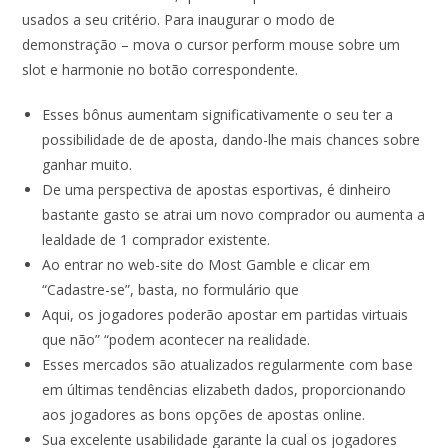
usados a seu critério. Para inaugurar o modo de
demonstração – mova o cursor perform mouse sobre um
slot e harmonie no botão correspondente.
Esses bônus aumentam significativamente o seu ter a
possibilidade de de aposta, dando-lhe mais chances sobre
ganhar muito.
De uma perspectiva de apostas esportivas, é dinheiro
bastante gasto se atrai um novo comprador ou aumenta a
lealdade de 1 comprador existente.
Ao entrar no web-site do Most Gamble e clicar em
“Cadastre-se”, basta, no formulário que
Aqui, os jogadores poderão apostar em partidas virtuais
que não” “podem acontecer na realidade.
Esses mercados são atualizados regularmente com base
em últimas tendências elizabeth dados, proporcionando
aos jogadores as bons opções de apostas online.
Sua excelente usabilidade garante la cual os jogadores