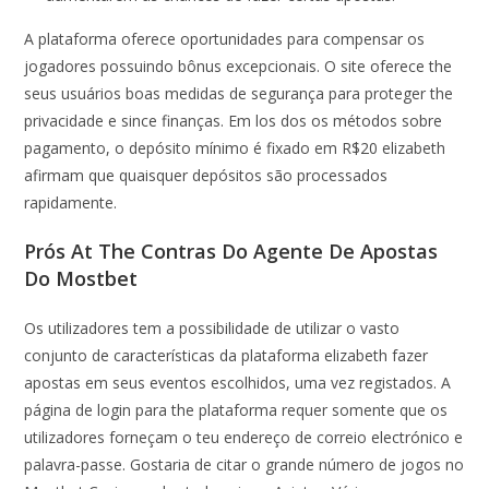
A plataforma oferece oportunidades para compensar os
jogadores possuindo bônus excepcionais. O site oferece the
seus usuários boas medidas de segurança para proteger the
privacidade e since finanças. Em los dos os métodos sobre
pagamento, o depósito mínimo é fixado em R$20 elizabeth
afirmam que quaisquer depósitos são processados
rapidamente.
Prós At The Contras Do Agente De Apostas
Do Mostbet
Os utilizadores tem a possibilidade de utilizar o vasto
conjunto de características da plataforma elizabeth fazer
apostas em seus eventos escolhidos, uma vez registados. A
página de login para the plataforma requer somente que os
utilizadores forneçam o teu endereço de correio electrónico e
palavra-passe. Gostaria de citar o grande número de jogos no