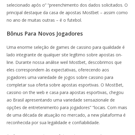
selecionado após o” “preenchimento dos dados solicitados. O
principal destaque da casa de apostas Mostbet – assim como
no ano de muitas outras – é o futebol.
Bônus Para Novos Jogadores
Uma enorme seleção de games de cassino para qualidade é
lado integrante de qualquer site legítimo sobre apostas on-
line. Durante nossa análise weil Mostbet, descobrimos que
eles correspondem às expectativas, oferecendo aos
jogadores uma variedade de jogos sobre cassino para
completar sua oferta sobre apostas esportivas. O MostBet,
cassino on the web e casa para apostas esportivas, chegou
ao Brasil apresentando uma variedade sensazionale de
opções de entretenimento para jogadores” “locais. Com mais
de uma década de atuação no mercado, a new plataforma é
reconhecida por sua legalidade e confiabilidade.