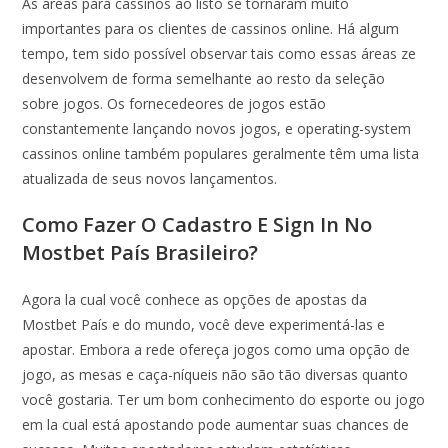
As áreas para cassinos ao listo se tornaram muito
importantes para os clientes de cassinos online. Há algum
tempo, tem sido possível observar tais como essas áreas ze
desenvolvem de forma semelhante ao resto da seleção
sobre jogos. Os fornecedeores de jogos estão
constantemente lançando novos jogos, e operating-system
cassinos online também populares geralmente têm uma lista
atualizada de seus novos lançamentos.
Como Fazer O Cadastro E Sign In No
Mostbet País Brasileiro?
Agora la cual você conhece as opções de apostas da
Mostbet País e do mundo, você deve experimentá-las e
apostar. Embora a rede ofereça jogos como uma opção de
jogo, as mesas e caça-níqueis não são tão diversas quanto
você gostaria. Ter um bom conhecimento do esporte ou jogo
em la cual está apostando pode aumentar suas chances de