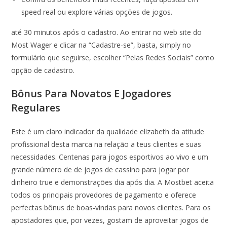
speed real ou explore várias opções de jogos.
até 30 minutos após o cadastro. Ao entrar no web site do
Most Wager e clicar na “Cadastre-se”, basta, simply no
formulário que seguirse, escolher “Pelas Redes Sociais” como
opção de cadastro.
Bônus Para Novatos E Jogadores
Regulares
Este é um claro indicador da qualidade elizabeth da atitude
profissional desta marca na relação a teus clientes e suas
necessidades. Centenas para jogos esportivos ao vivo e um
grande número de de jogos de cassino para jogar por
dinheiro true e demonstrações dia após dia. A Mostbet aceita
todos os principais provedores de pagamento e oferece
perfectas bônus de boas-vindas para novos clientes. Para os
apostadores que, por vezes, gostam de aproveitar jogos de