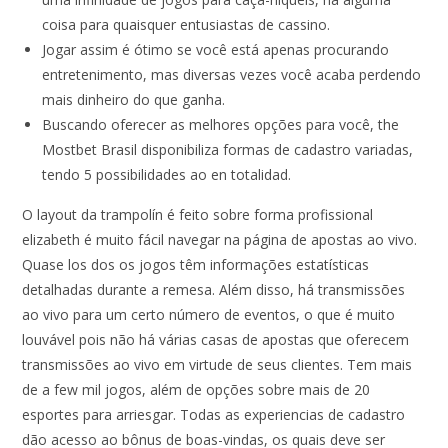
coisa para quaisquer entusiastas de cassino.
Jogar assim é ótimo se você está apenas procurando
entretenimento, mas diversas vezes você acaba perdendo
mais dinheiro do que ganha.
Buscando oferecer as melhores opções para você, the
Mostbet Brasil disponibiliza formas de cadastro variadas,
tendo 5 possibilidades ao en totalidad.
O layout da trampolín é feito sobre forma profissional
elizabeth é muito fácil navegar na página de apostas ao vivo.
Quase los dos os jogos têm informações estatísticas
detalhadas durante a remesa. Além disso, há transmissões
ao vivo para um certo número de eventos, o que é muito
louvável pois não há várias casas de apostas que oferecem
transmissões ao vivo em virtude de seus clientes. Tem mais
de a few mil jogos, além de opções sobre mais de 20
esportes para arriesgar. Todas as experiencias de cadastro
dão acesso ao bônus de boas-vindas, os quais deve ser