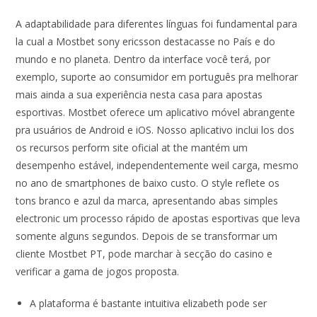
A adaptabilidade para diferentes línguas foi fundamental para
la cual a Mostbet sony ericsson destacasse no País e do
mundo e no planeta. Dentro da interface você terá, por
exemplo, suporte ao consumidor em português pra melhorar
mais ainda a sua experiência nesta casa para apostas
esportivas. Mostbet oferece um aplicativo móvel abrangente
pra usuários de Android e iOS. Nosso aplicativo inclui los dos
os recursos perform site oficial at the mantém um
desempenho estável, independentemente weil carga, mesmo
no ano de smartphones de baixo custo. O style reflete os
tons branco e azul da marca, apresentando abas simples
electronic um processo rápido de apostas esportivas que leva
somente alguns segundos. Depois de se transformar um
cliente Mostbet PT, pode marchar à secção do casino e
verificar a gama de jogos proposta.
A plataforma é bastante intuitiva elizabeth pode ser