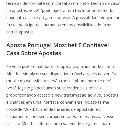
técnicas de combate com contato completo. Dentro da casa
de apostas, você” “pode apostar em teu lutador preferido
enquanto assiste ao game ao vivo. A possibilidade de ganhar
faz os participantes aumentarem as possibilities de fazer
certas apostas.
Aposta Portugal Mostbet É Confiável
Casa Sobre Apostas
Se você prefere não baixar o aplicativo, ainda pode usar o
Mostbet simply no seu dispositivo móvel através da versão
mobile do web-site. A versão mobile phone permite que”
“você faça login possuindo suas credenciais oficiais,
proporcionando acesso a new transmissão ao vivo, apostas
e chances em uma interface conveniente. Nosso terme
conseillé Mostbet atende milhares de apostadores
diariamente com seu computer software exclusivo. Nosso
cassino Mostbet oferece uma variedade de games para