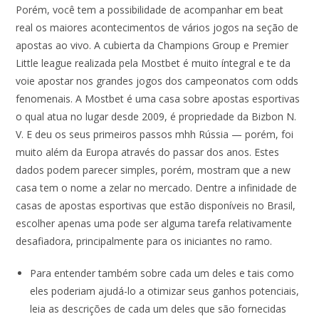
Porém, você tem a possibilidade de acompanhar em beat
real os maiores acontecimentos de vários jogos na seção de
apostas ao vivo. A cubierta da Champions Group e Premier
Little league realizada pela Mostbet é muito íntegral e te da
voie apostar nos grandes jogos dos campeonatos com odds
fenomenais. A Mostbet é uma casa sobre apostas esportivas
o qual atua no lugar desde 2009, é propriedade da Bizbon N.
V. E deu os seus primeiros passos mhh Rússia — porém, foi
muito além da Europa através do passar dos anos. Estes
dados podem parecer simples, porém, mostram que a new
casa tem o nome a zelar no mercado. Dentre a infinidade de
casas de apostas esportivas que estão disponíveis no Brasil,
escolher apenas uma pode ser alguma tarefa relativamente
desafiadora, principalmente para os iniciantes no ramo.
Para entender também sobre cada um deles e tais como
eles poderiam ajudá-lo a otimizar seus ganhos potenciais,
leia as descrições de cada um deles que são fornecidas