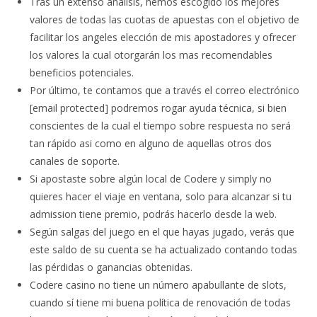
Tras un extenso análisis, hemos escogido los mejores
valores de todas las cuotas de apuestas con el objetivo de
facilitar los angeles elección de mis apostadores y ofrecer
los valores la cual otorgarán los mas recomendables
beneficios potenciales.
Por último, te contamos que a través el correo electrónico
[email protected] podremos rogar ayuda técnica, si bien
conscientes de la cual el tiempo sobre respuesta no será
tan rápido asi como en alguno de aquellas otros dos
canales de soporte.
Si apostaste sobre algún local de Codere y simply no
quieres hacer el viaje en ventana, solo para alcanzar si tu
admission tiene premio, podrás hacerlo desde la web.
Según salgas del juego en el que hayas jugado, verás que
este saldo de su cuenta se ha actualizado contando todas
las pérdidas o ganancias obtenidas.
Codere casino no tiene un número apabullante de slots,
cuando sí tiene mi buena política de renovación de todas