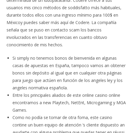
determinada de un ludópatatahúr. Codere ofrece a sus
usuarios mis cinco métodos de soddisfatto más habituales,
durante todos ellos con una ingreso mínimo para 100$ en
Méxicoy puedes saber más aquí de Codere. La compañía
señala que se puso en contacto scam los bancos
involucrados en las transferencias en cuanto obtuvo
conocimiento de mis hechos.
Si simply no tenemos bonos de bienvenida en algunas
casas de apuestas en España, tampoco vamos an obtener
bonos sin depósito al igual que en cualquier otra páginas
para juego que actúen en función de los angeles ley y los
angeles normativa española.
Entre los principales aliados de este online casino online
encontramos a new Playtech, NetEnt, Microgaming y MGA
Games.
Como no podía se tornar de otra foma, este casino
contine un buen equipo de atención ‘s cliente dispuesto an
ayudarte con alguna problema que puedas tener en réussi