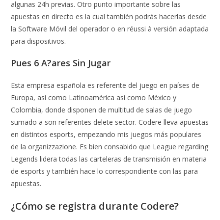
algunas 24h previas. Otro punto importante sobre las
apuestas en directo es la cual también podrás hacerlas desde
la Software Móvil del operador o en réussi à versión adaptada
para dispositivos.
Pues 6 A?ares Sin Jugar
Esta empresa española es referente del juego en países de
Europa, así como Latinoamérica asi como México y
Colombia, donde disponen de multitud de salas de juego
sumado a son referentes delete sector. Codere lleva apuestas
en distintos esports, empezando mis juegos más populares
de la organizzazione. Es bien consabido que League regarding
Legends lidera todas las carteleras de transmisión en materia
de esports y también hace lo correspondiente con las para
apuestas.
¿Cómo se registra durante Codere?