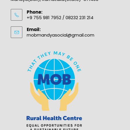
Phone:
+9 755 981 7952 / 08232 231 214
Email:
mobmandyasocial@gmail.com