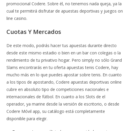
promocional Codere. Sobre él, no tenemos nada queja, ya la
cual te permitirá disfrutar de apuestas deportivas y juegos on
line casino.
Cuotas Y Mercados
De este modo, podrás hacer tus apuestas durante directo
desde este mismo estadio o bien en un bar con colegas o la
rendimiento de tu privativo hogar. Pero simply no sólo Grand
Slams encontrarás en tu oferta apuestas tenis Codere, hay
mucho más en lo que puedes apostar sobre tenis. En cuanto
a los tipos de apostando, Codere apuestas deportivas online
cubre en absoluto tipo de competiciones nacionales e
internacionales de fútbol. En cuanto a los Slots de el
operador, ya marine desde la versión de escritorio, o desde
Codere Móvil app, su catálogo está completamente
disponible para elegir.