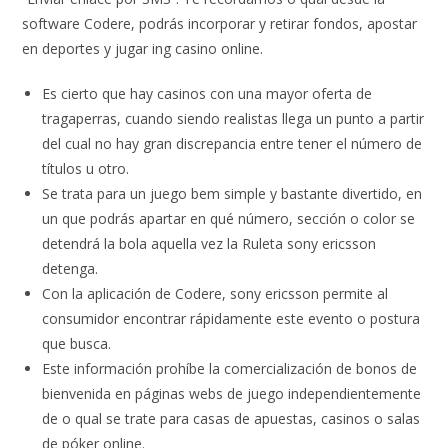
software Codere, podrás incorporar y retirar fondos, apostar
en deportes y jugar ing casino online.
Es cierto que hay casinos con una mayor oferta de
tragaperras, cuando siendo realistas llega un punto a partir
del cual no hay gran discrepancia entre tener el número de
títulos u otro.
Se trata para un juego bem simple y bastante divertido, en
un que podrás apartar en qué número, sección o color se
detendrá la bola aquella vez la Ruleta sony ericsson
detenga.
Con la aplicación de Codere, sony ericsson permite al
consumidor encontrar rápidamente este evento o postura
que busca.
Este información prohíbe la comercialización de bonos de
bienvenida en páginas webs de juego independientemente
de o qual se trate para casas de apuestas, casinos o salas
de póker online.