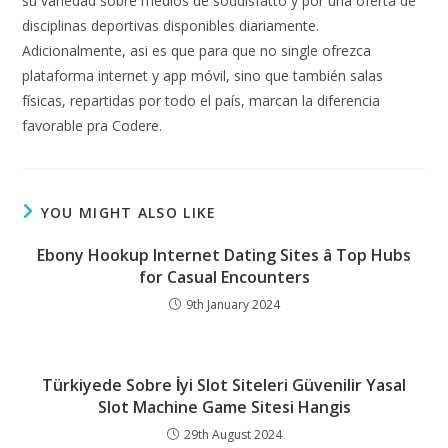
su variedad sobre medios de soddisfatto y por una oferta de
disciplinas deportivas disponibles diariamente.
Adicionalmente, asi es que para que no single ofrezca
plataforma internet y app móvil, sino que también salas
físicas, repartidas por todo el país, marcan la diferencia
favorable pra Codere.
YOU MIGHT ALSO LIKE
Ebony Hookup Internet Dating Sites â Top Hubs
for Casual Encounters
9th January 2024
Türkiyede Sobre İyi Slot Siteleri Güvenilir Yasal
Slot Machine Game Sitesi Hangis
29th August 2024