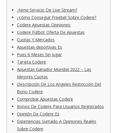
¿tiene Servicio De Live Stream?
¿cómo Conseguir Freebet Sobre Codere?
Codere Apuestas Opiniones
Codere Fútbol: Oferta De Apuestas
Cuotas Y Mercados
Apuestas-deportivas Es
Pues 6 Meses Sin Jugar
Tarjeta Codere
Apuestas Ganador Mundial 2022 – Las
Mejores Cuotas
Descripción De Los Angeles Restricción Del
Bono Codere
Comprobar Apuestas Codere
Bonos De Codere Para Usuarios Registrados
Opinión De Codere Es
Experiencias Sumado A Opiniones Reales
Sobre Codere