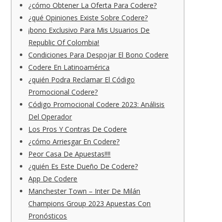
¿cómo Obtener La Oferta Para Codere?
¿qué Opiniones Existe Sobre Codere?
¡bono Exclusivo Para Mis Usuarios De
Republic Of Colombia!
Condiciones Para Despojar El Bono Codere
Codere En Latinoamérica
¿quién Podra Reclamar El Código
Promocional Codere?
Código Promocional Codere 2023: Análisis
Del Operador
Los Pros Y Contras De Codere
¿cómo Arriesgar En Codere?
Peor Casa De Apuestas!!!!
¿quién Es Este Dueño De Codere?
App De Codere
Manchester Town – Inter De Milán
Champions Group 2023 Apuestas Con
Pronósticos