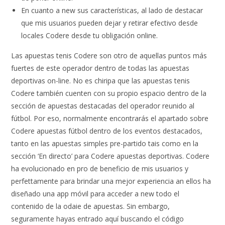
En cuanto a new sus características, al lado de destacar
que mis usuarios pueden dejar y retirar efectivo desde
locales Codere desde tu obligación online.
Las apuestas tenis Codere son otro de aquellas puntos más
fuertes de este operador dentro de todas las apuestas
deportivas on-line. No es chiripa que las apuestas tenis
Codere también cuenten con su propio espacio dentro de la
sección de apuestas destacadas del operador reunido al
fútbol. Por eso, normalmente encontrarás el apartado sobre
Codere apuestas fútbol dentro de los eventos destacados,
tanto en las apuestas simples pre-partido tais como en la
sección ‘En directo’ para Codere apuestas deportivas. Codere
ha evolucionado en pro de beneficio de mis usuarios y
perfettamente para brindar una mejor experiencia an ellos ha
diseñado una app móvil para acceder a new todo el
contenido de la odaie de apuestas. Sin embargo,
seguramente hayas entrado aquí buscando el código