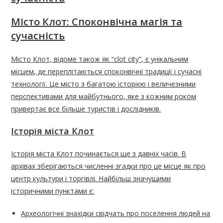
Місто Клот: Споконвічна магія та
сучасність
Місто Клот, відоме також як “clot city”, є унікальним
місцем, де переплітаються споконвічні традиції і сучасні
технології. Це місто з багатою історією і величезними
перспективами для майбутнього, яке з кожним роком
привертає все більше туристів і дослідників.
Історія міста Клот
Історія міста Клот починається ще з давніх часів. В
архівах зберігаються численні згадки про це місце як про
центр культури і торгівлі. Найбільш значущими
історичними пунктами є:
Археологічні знахідки свідчать про поселення людей на