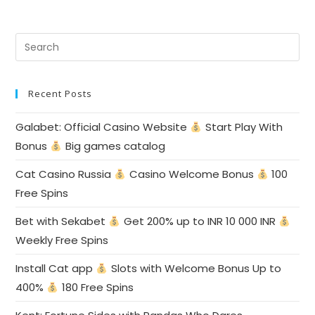
monkey​
с прогрессивными выплатами Популярное
платинум
вулкан​
с мгновенными выплатами Стабильное
казино вулкан
официальный сайт​
Recent Posts
с программой лояльности Развлекательное
вулкан
казино
Galabet: Official Casino Website
Start Play With
с живыми дилерами Успешное
игровые автоматы вулкан
Bonus
Big games catalog
платинум​
с музыкальным сопровождением Современное
русский
Cat Casino Russia
Casino Welcome Bonus
100
вулкан автоматы
Free Spins
с мультивалютой
Bet with Sekabet
Get 200% up to INR 10 000 INR
Weekly Free Spins
Install Cat app
Slots with Welcome Bonus Up to
400%
180 Free Spins