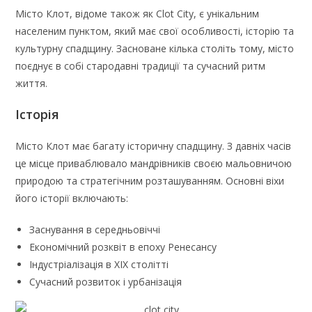
Місто Клот, відоме також як Clot City, є унікальним
населеним пунктом, який має свої особливості, історію та
культурну спадщину. Засноване кілька століть тому, місто
поєднує в собі стародавні традиції та сучасний ритм
життя.
Історія
Місто Клот має багату історичну спадщину. З давніх часів
це місце приваблювало мандрівників своєю мальовничою
природою та стратегічним розташуванням. Основні віхи
його історії включають:
Заснування в середньовіччі
Економічний розквіт в епоху Ренесансу
Індустріалізація в XIX столітті
Сучасний розвиток і урбанізація