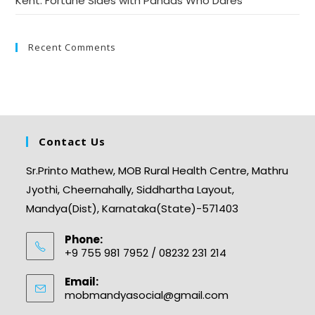
Kent: Fortune Sides with Pandas Who Dares
Recent Comments
Contact Us
Sr.Printo Mathew, MOB Rural Health Centre, Mathru
Jyothi, Cheernahally, Siddhartha Layout,
Mandya(Dist), Karnataka(State)-571403
Phone:
+9 755 981 7952 / 08232 231 214
Email:
mobmandyasocial@gmail.com