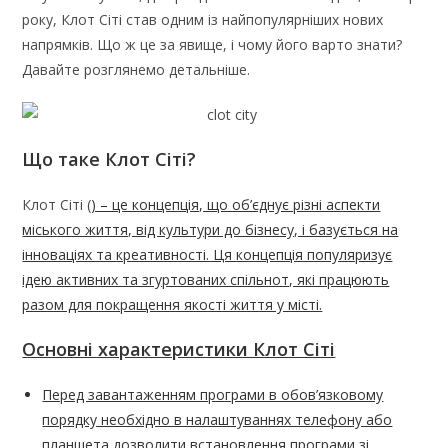
року, Клот Сіті став одним із найпопулярніших нових
напрямків. Що ж це за явище, і чому його варто знати?
Давайте розглянемо детальніше.
Що таке Клот Сіті?
Клот Сіті (
) – це концепція, що об’єднує різні аспекти
міського життя, від культури до бізнесу, і базується на
інноваціях та креативності. Ця концепція популяризує
ідею активних та згуртованих спільнот, які працюють
разом для покращення якості життя у місті.
Основні характеристики Клот Сіті
Перед завантаженням програми в обов’язковому
порядку необхідно в налаштуваннях телефону або
планшета дозволити встановлення програми зі