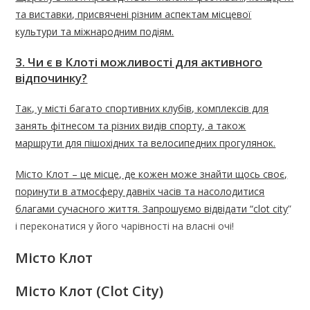
та виставки, присвячені різним аспектам місцевої
культури та міжнародним подіям.
3. Чи є в Клоті можливості для активного
відпочинку?
Так, у місті багато спортивних клубів, комплексів для
занять фітнесом та різних видів спорту, а також
маршрути для пішохідних та велосипедних прогулянок.
Місто Клот – це місце, де кожен може знайти щось своє,
поринути в атмосферу давніх часів та насолодитися
благами сучасного життя. Запрошуємо відвідати “
clot city
”
і переконатися у його чарівності на власні очі!
Місто Клот
Місто Клот (Clot City)