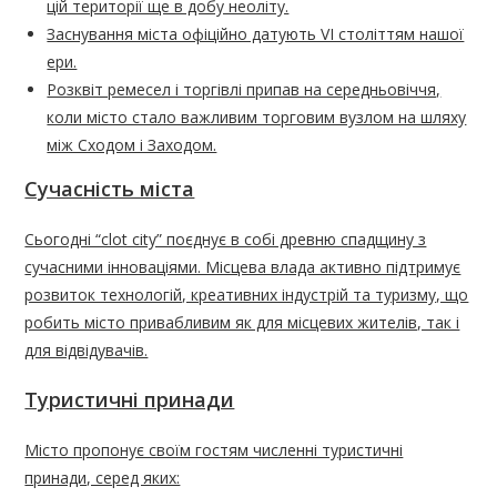
цій території ще в добу неоліту.
Заснування міста офіційно датують VI століттям нашої
ери.
Розквіт ремесел і торгівлі припав на середньовіччя,
коли місто стало важливим торговим вузлом на шляху
між Сходом і Заходом.
Сучасність міста
Сьогодні “clot city” поєднує в собі древню спадщину з
сучасними інноваціями. Місцева влада активно підтримує
розвиток технологій, креативних індустрій та туризму, що
робить місто привабливим як для місцевих жителів, так і
для відвідувачів.
Туристичні принади
Місто пропонує своїм гостям численні туристичні
принади, серед яких: