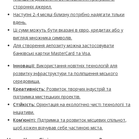
сторонніх джерел.
Наступні 2-4 місяці білизну потрібно надягати тільки
вдень.
Ці суми можуть бути вказані в євро, кредитах або у
вигляді множника символів.
Для створення депозиту можна застосовувати
банківські картки MasterCard та Visa.
Інновації:
Використання новітніх технологій для
розвитку інфраструктури та поліпшення міського
середовища.
Креативність:
Розвиток творчих індустрій та
підтримка мистецьких проектів.
Стійкість:
Орієнтація на екологічно чисті технології та
ініціативи.
Ком’юніті:
Підтримка та розвиток місцевих спільнот,
щоб кожен відчував себе частиною міста.