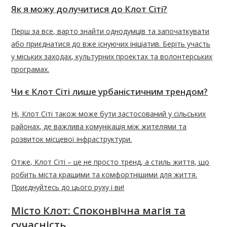
Як я можу долучитися до Клот Сіті?
Перш за все, варто знайти однодумців та започаткувати
або приєднатися до вже існуючих ініціатив. Беріть участь
у міських заходах, культурних проектах та волонтерських
програмах.
Чи є Клот Сіті лише урбаністичним трендом?
Ні, Клот Сіті також може бути застосований у сільських
районах, де важлива комунікація між жителями та
розвиток місцевої інфраструктури.
Отже, Клот Сіті – це не просто тренд, а стиль життя, що
робить міста кращими та комфортнішими для життя.
Приєднуйтесь до цього руху і ви!
Місто Клот: Споконвічна магія та
сучасність