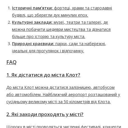
Історичні пам’ятки:
фортеці, храми та стародавні
будівлі, що зберегли дух минулих епох.
Культурні заклади:
музеї, театри та галереї, де
можна побачити шедеври мистецтва та дізнатися
більше про історію та культуру міста.
Природні краєвиди:
парки, сади та набережні,
ідеальні для прогулянок і відпочинку.
FAQ
1. Як дістатися до міста Клот?
До міста Клот можна дістатися залізницею, автобусом
або автомобілем. Найближчий аеропорт розташований у
сусідньому великому місті за 50 кілометрів від Клота.
2. Які заходи проходять у місті?
Щороку в місті проводяться численні фестивалі, концерти