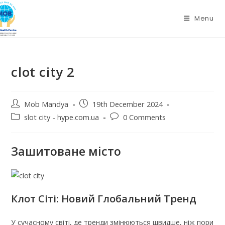
Skip
to
Menu
content
clot city 2
Post
Post
Mob Mandya
19th December 2024
author:
published:
Post
Post
slot city - hype.com.ua
0 Comments
category:
comments:
Зашитоване місто
Клот Сіті: Новий Глобальний Тренд
У сучасному світі, де тренди змінюються швидше, ніж пори