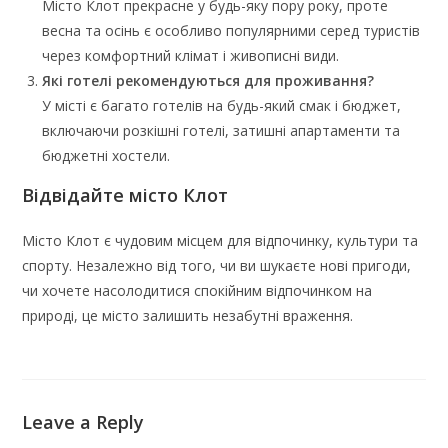
Місто Клот прекрасне у будь-яку пору року, проте
весна та осінь є особливо популярними серед туристів
через комфортний клімат і живописні види.
Які готелі рекомендуються для проживання?
У місті є багато готелів на будь-який смак і бюджет,
включаючи розкішні готелі, затишні апартаменти та
бюджетні хостели.
Відвідайте місто Клот
Місто Клот є чудовим місцем для відпочинку, культури та
спорту. Незалежно від того, чи ви шукаєте нові пригоди,
чи хочете насолодитися спокійним відпочинком на
природі, це місто залишить незабутні враження.
Популярные
игровые автоматы вулкан
с гарантией
честности Фееричные
игровые автоматы играть
бесплатно
Leave a Reply
с множеством линий Выгодные
игровые автоматы