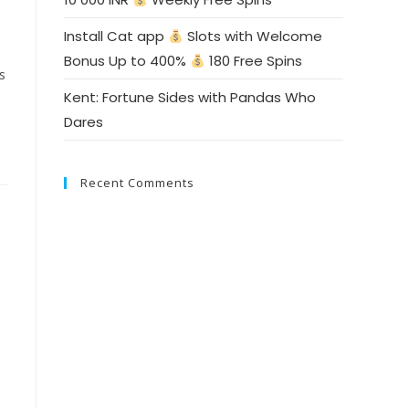
Install Cat app
Slots with Welcome
Bonus Up to 400%
180 Free Spins
s
Kent: Fortune Sides with Pandas Who
Dares
Recent Comments