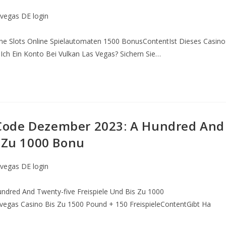
 vegas DE login
line Slots Online Spielautomaten 1500 BonusContentIst Dieses Casino
 Ich Ein Konto Bei Vulkan Las Vegas? Sichern Sie…
Code Dezember 2023: A Hundred And
s Zu 1000 Bonu
 vegas DE login
red And Twenty-five Freispiele Und Bis Zu 1000
egas Casino Bis Zu 1500 Pound + 150 FreispieleContentGibt Ha