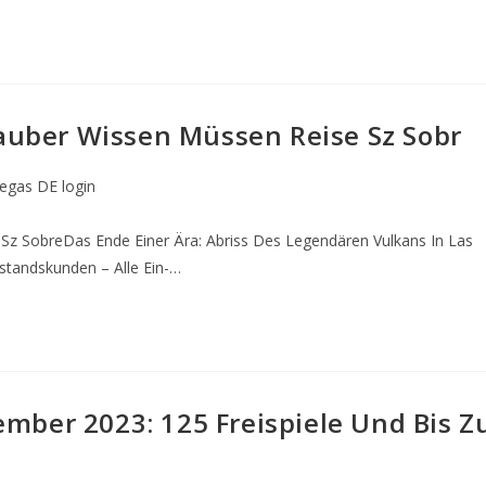
lauber Wissen Müssen Reise Sz Sobr
vegas DE login
 Sz SobreDas Ende Einer Ära: Abriss Des Legendären Vulkans In Las
tandskunden – Alle Ein-…
mber 2023: 125 Freispiele Und Bis Z