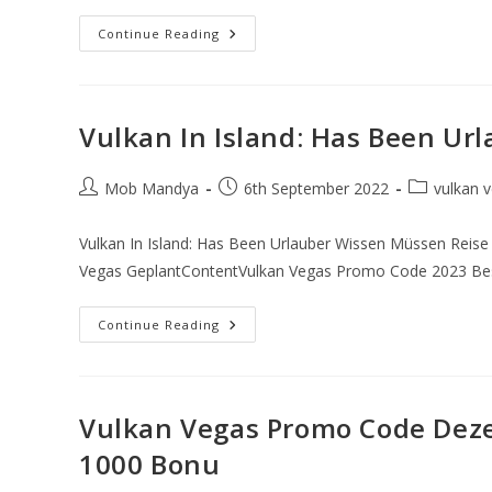
Vulkan
Continue Reading
Vegas
Promo
Program
Code
Dezember
2023:
Vulkan In Island: Has Been Ur
A
Hundred
And
Post
Post
Twenty-
Post
Mob Mandya
6th September 2022
vulkan 
Five
author:
published:
category:
Freispiele
Und
Vulkan In Island: Has Been Urlauber Wissen Müssen Reise
Bis
Zu
Vegas GeplantContentVulkan Vegas Promo Code 2023 Bes
1000
Bonu
Vulkan
Continue Reading
In
Island:
Has
Been
Urlauber
Wissen
Vulkan Vegas Promo Code Deze
Müssen
Reise
1000 Bonu
Sz
Sobr