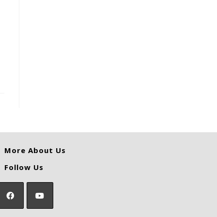
More About Us
Follow Us
Opens
Opens