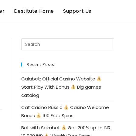
er
Destitute Home
Support Us
Toggle
website
search
Recent Posts
Galabet: Official Casino Website
Start Play With Bonus
Big games
catalog
Cat Casino Russia
Casino Welcome
Bonus
100 Free Spins
Bet with Sekabet
Get 200% up to INR
10 000 INR
Weekly Free Spins