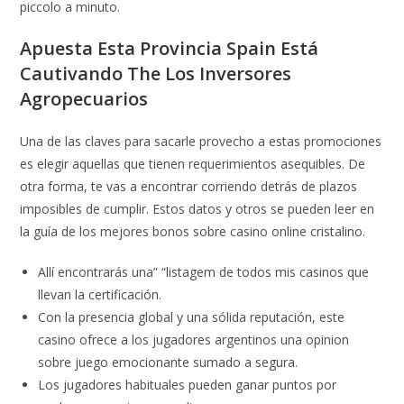
piccolo a minuto.
Apuesta Esta Provincia Spain Está
Cautivando The Los Inversores
Agropecuarios
Una de las claves para sacarle provecho a estas promociones
es elegir aquellas que tienen requerimientos asequibles. De
otra forma, te vas a encontrar corriendo detrás de plazos
imposibles de cumplir. Estos datos y otros se pueden leer en
la guía de los mejores bonos sobre casino online cristalino.
Allí encontrarás una” “listagem de todos mis casinos que
llevan la certificación.
Con la presencia global y una sólida reputación, este
casino ofrece a los jugadores argentinos una opinion
sobre juego emocionante sumado a segura.
Los jugadores habituales pueden ganar puntos por