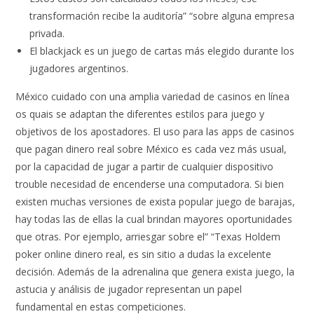
transformación recibe la auditoría” “sobre alguna empresa
privada.
El blackjack es un juego de cartas más elegido durante los
jugadores argentinos.
México cuidado con una amplia variedad de casinos en línea
os quais se adaptan the diferentes estilos para juego y
objetivos de los apostadores. El uso para las apps de casinos
que pagan dinero real sobre México es cada vez más usual,
por la capacidad de jugar a partir de cualquier dispositivo
trouble necesidad de encenderse una computadora. Si bien
existen muchas versiones de exista popular juego de barajas,
hay todas las de ellas la cual brindan mayores oportunidades
que otras. Por ejemplo, arriesgar sobre el” “Texas Holdem
poker online dinero real, es sin sitio a dudas la excelente
decisión. Además de la adrenalina que genera exista juego, la
astucia y análisis de jugador representan un papel
fundamental en estas competiciones.