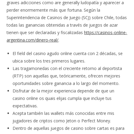
graves adicciones como are generally ludopatía y aparecer a
perder enormemente más que fortuna. Según la
Superintendencia de Casinos de Juego (SCJ) sobre Chile, todas
todas las ganancias obtenidas a través de juegos de azar
tienen que ser declaradas y fiscalizadas
https://casinos-online-
argentina.com/dinero-real/
.
El field del casino agudo online cuenta con 2 décadas, se
ubica sobre los tres primeros lugares.
Las tragamonedas con el creciente retorno al deportista
(RTP) son aquellas que, teóricamente, ofrecen mejores
oportunidades sobre ganancia a lo largo del momento.
Disfrutar de la mejor experiencia depende de que un
casino online os quais elijas cumpla que incluye tus
expectativas.
Acepta también las wallets más conocidas entre mis
jugadores de criptos como Jeton o Perfect Money.
Dentro de aquellas juegos de casino sobre cartas es para