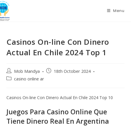
Skip
to
Menu
content
Casinos On-line Con Dinero
Actual En Chile 2024 Top 1
Post
Post
Mob Mandya
18th October 2024
author:
published:
Post
casino online ar
category:
Casinos On-line Con Dinero Actual En Chile 2024 Top 10
Juegos Para Casino Online Que
Tiene Dinero Real En Argentina