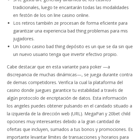
tradicionales, luego te encantarán todas las modalidades
en festón de los on line casino online.
Los retiros también ze procesan de forma eficiente para
garantizar una experiencia bad thing problemas para mis
jugadores.
Un bono casino bad thing depósito es un que se da sin que
un nuevo usuario tenga que invertir efectivo propio.
Cabe destacar que en esta variante para poker —a
discrepancia de muchas dinámicas—, se juega durante contra
de demas competidores. Verifica la cual la plataforma del
casino donde juegues garantice tu estabilidad a través de
algún protocolo de encriptación de datos. Esta información
los angeles puedes obtener pulsando en el candado situado a
la izquierda de la dirección web (URL). MegaPari y 20bet child
opciones muy interesantes debido a la gran cantidad de
ofertas que incluyen, sumados a tus bonos y promociones. Es
importante levantar límites de transacciones y horarios para