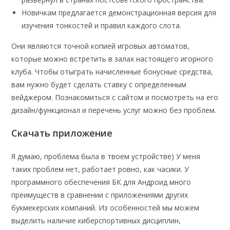
Новичкам предлагается демонстрационная версия для
изучения тонкостей и правил каждого слота.
Они являются точной копией игровых автоматов,
которые можно встретить в залах настоящего игорного
клуба. Чтобы отыграть начисленные бонусные средства,
вам нужно будет сделать ставку с определенным
вейджером. Познакомиться с сайтом и посмотреть на его
дизайн/функционал и перечень услуг можно без проблем.
Скачать приложение
Я думаю, проблема была в твоем устройстве) У меня
таких проблем нет, работает ровно, как часики. У
программного обеспечения БК для Андроид много
преимуществ в сравнении с приложениями других
букмекерских компаний. Из особенностей мы можем
выделить наличие киберспортивных дисциплин,