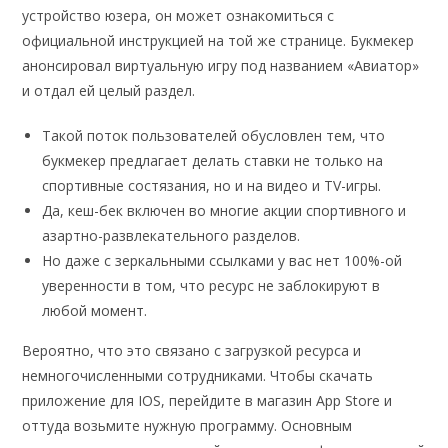
устройство юзера, он может ознакомиться с
официальной инструкцией на той же странице. Букмекер
анонсировал виртуальную игру под названием «Авиатор»
и отдал ей целый раздел.
Такой поток пользователей обусловлен тем, что
букмекер предлагает делать ставки не только на
спортивные состязания, но и на видео и TV-игры.
Да, кеш-бек включен во многие акции спортивного и
азартно-развлекательного разделов.
Но даже с зеркальными ссылками у вас нет 100%-ой
уверенности в том, что ресурс не заблокируют в
любой момент.
Вероятно, что это связано с загрузкой ресурса и
немногочисленными сотрудниками. Чтобы скачать
приложение для IOS, перейдите в магазин App Store и
оттуда возьмите нужную программу. Основным