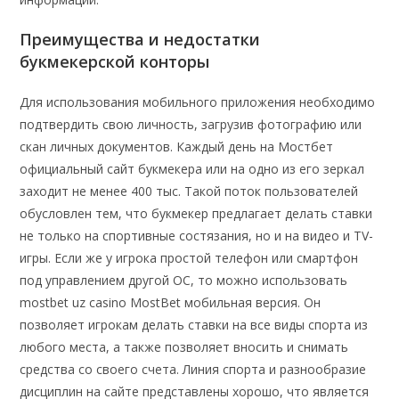
Преимущества и недостатки
букмекерской конторы
Для использования мобильного приложения необходимо
подтвердить свою личность, загрузив фотографию или
скан личных документов. Каждый день на Мостбет
официальный сайт букмекера или на одно из его зеркал
заходит не менее 400 тыс. Такой поток пользователей
обусловлен тем, что букмекер предлагает делать ставки
не только на спортивные состязания, но и на видео и TV-
игры. Если же у игрока простой телефон или смартфон
под управлением другой ОС, то можно использовать
mostbet uz casino MostBet мобильная версия. Он
позволяет игрокам делать ставки на все виды спорта из
любого места, а также позволяет вносить и снимать
средства со своего счета. Линия спорта и разнообразие
дисциплин на сайте представлены хорошо, что является