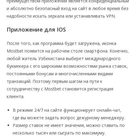
преимуществом приложений является конфиденциальный
и абсолютно безопасный вход на сайт в любое время без
надобности искать зеркала или устанавливать VPN.
Приложение для IOS
После того, как программа будет загружена, иконка
Mostbet появится на рабочем столе смартфона. Конечно,
любой житель Узбекистана выберет международного
букмекера с его широкими возможностями рынка ставок,
постоянными бонусам и многочисленными видами
транзакций. Поэтому первым шагом на пути к
сотрудничеству с Mostbet становится регистрация
клиента.
В режиме 24/7 на сайте функционирует онлайн-чат,
где вы можете задать вопрос дежурному менеджеру.
Размер ставок не имеет значения, можно ставить по
несколько тысяч или сыграть по максимуму.