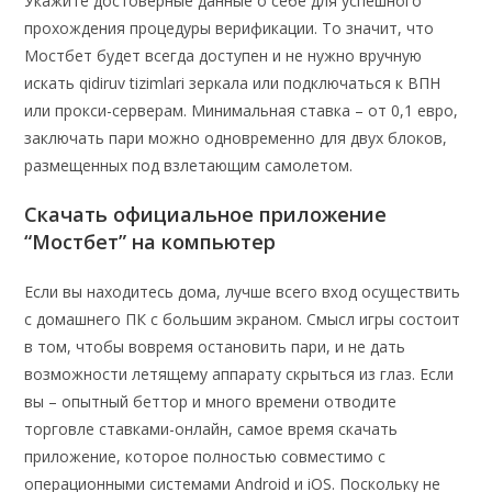
Укажите достоверные данные о себе для успешного
прохождения процедуры верификации. То значит, что
Мостбет будет всегда доступен и не нужно вручную
искать qidiruv tizimlari зеркала или подключаться к ВПН
или прокси-серверам. Минимальная ставка – от 0,1 евро,
заключать пари можно одновременно для двух блоков,
размещенных под взлетающим самолетом.
Скачать официальное приложение
“Мостбет” на компьютер
Если вы находитесь дома, лучше всего вход осуществить
с домашнего ПК с большим экраном. Смысл игры состоит
в том, чтобы вовремя остановить пари, и не дать
возможности летящему аппарату скрыться из глаз. Если
вы – опытный беттор и много времени отводите
торговле ставками-онлайн, самое время скачать
приложение, которое полностью совместимо с
операционными системами Android и iOS. Поскольку не