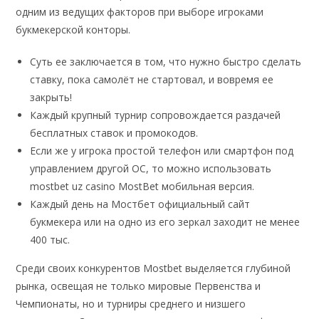
одним из ведущих факторов при выборе игроками
букмекерской конторы.
Суть ее заключается в том, что нужно быстро сделать
ставку, пока самолёт не стартовал, и вовремя ее
закрыть!
Каждый крупный турнир сопровождается раздачей
бесплатных ставок и промокодов.
Если же у игрока простой телефон или смартфон под
управлением другой ОС, то можно использовать
mostbet uz casino MostBet мобильная версия.
Каждый день на Мостбет официальный сайт
букмекера или на одно из его зеркал заходит не менее
400 тыс.
Среди своих конкурентов Mostbet выделяется глубиной
рынка, освещая не только мировые Первенства и
Чемпионаты, но и турниры среднего и низшего