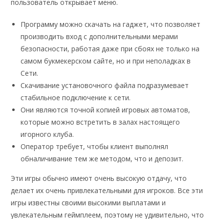
пользователь открывает меню.
Программу можно скачать на гаджет, что позволяет
производить вход с дополнительными мерами
безопасности, работая даже при сбоях не только на
самом букмекерском сайте, но и при неполадках в
Сети.
Скачивание установочного файла подразумевает
стабильное подключение к сети.
Они являются точной копией игровых автоматов,
которые можно встретить в залах настоящего
игорного клуба.
Оператор требует, чтобы клиент выполнял
обналичивание тем же методом, что и депозит.
Эти игры обычно имеют очень высокую отдачу, что
делает их очень привлекательными для игроков. Все эти
игры известны своими высокими выплатами и
увлекательным геймплеем, поэтому не удивительно, что