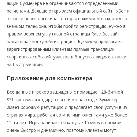
акции букмекера не ограничиваются определенными
регионами. Дальше открываем официальный сайт 1хБет и
в шапке возле логотипа конторы нажимаем на кнопку со
значком телефона. Чтобы пройти регистрацию, нужно в
правом верхнем углу главной страницы Race Bet сайт
нажать на кнопку «Регистрация». Букмекер предлагает
зарегистрированным клиентам прямые трансляции
спортивных событий, участие в бонусных акциях, ставки
на быстрые игры.
Приложение для компьютера
Все данные игроков защищены с помощью 128-битной
SSL-системы и кодируются прямо на входе. Букмекер
имеет хорошую репутацию и предлагает свои услуги в 39
странах мира, работая со многими клиентами уже более
12-ти лет. Игры начинаются каждые 15 минут, проходят
очень быстро и динамично, поэтому клиенты могут