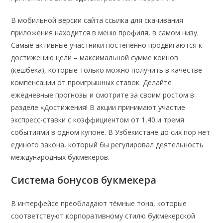
В мобильной версии сайта ссылка для скачивания
приложения находится в меню профиля, в самом низу.
Самые активные участники постепенно продвигаются к
достижению цели – максимальной сумме коинов
(кешбека), которые только можно получить в качестве
компенсации от проигрышных ставок. Делайте
ежедневные прогнозы и смотрите за своим ростом в
разделе «Достижения! В акции принимают участие
экспресс-ставки с коэффициентом от 1,40 и тремя
событиями в одном купоне. В Узбекистане до сих пор нет
единого закона, который бы регулировал деятельность
международных букмекеров.
Система бонусов букмекера
В интерфейсе преобладают тёмные тона, которые
соответствуют корпоративному стилю букмекерской