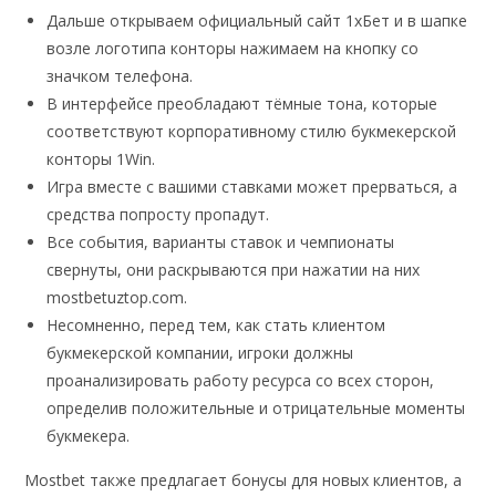
Дальше открываем официальный сайт 1хБет и в шапке
возле логотипа конторы нажимаем на кнопку со
значком телефона.
В интерфейсе преобладают тёмные тона, которые
соответствуют корпоративному стилю букмекерской
конторы 1Win.
Игра вместе с вашими ставками может прерваться, а
средства попросту пропадут.
Все события, варианты ставок и чемпионаты
свернуты, они раскрываются при нажатии на них
mostbetuztop.com.
Несомненно, перед тем, как стать клиентом
букмекерской компании, игроки должны
проанализировать работу ресурса со всех сторон,
определив положительные и отрицательные моменты
букмекера.
Mostbet также предлагает бонусы для новых клиентов, а