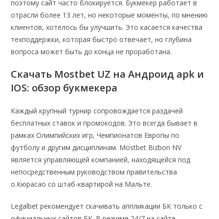
поэтому сайт часто блокируется. Букмекер работает в
отрасли более 13 лет, но некоторые моменты, по мнению
клиентов, хотелось бы улучшить. Это касается качества
техподдержки, которая быстро отвечает, но глубина
вопроса может быть до конца не проработана.
Скачать Mostbet UZ на Андроид apk и
IOS: обзор букмекера
Каждый крупный турнир сопровождается раздачей
бесплатных ставок и промокодов. Это всегда бывает в
рамках Олимпийских игр, Чемпионатов Европы по
футболу и другим дисциплинам. Mostbet Bizbon NV
является управляющей компанией, находящейся под
непосредственным руководством правительства
о.Кюрасао со штаб-квартирой на Мальте.
Legalbet рекомендует скачивать аппликации БК только с
официальных сайтов БК. В режиме 24/7 на сайте