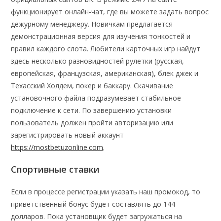
функционирует онлайн-чат, где вы можете задать вопрос
дежурному менеджеру. Новичкам предлагается
демонстрационная версия для изучения тонкостей и
правил каждого слота. Любители карточных игр найдут
здесь несколько разновидностей рулетки (русская,
европейская, французская, американская), блек джек и
Техасский Холдем, покер и баккару. Скачивание
установочного файла подразумевает стабильное
подключение к сети. По завершению установки
пользователь должен пройти авторизацию или
зарегистрировать новый аккаунт
https://mostbetuzonline.com
.
Спортивные ставки
Если в процессе регистрации указать наш промокод, то
приветственный бонус будет составлять до 144
долларов. Пока установщик будет загружаться на