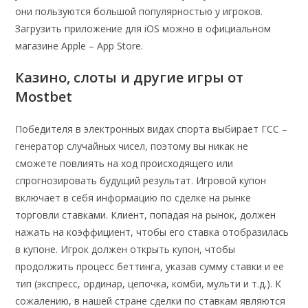
они пользуются большой популярностью у игроков.
Загрузить приложение для iOS можно в официальном
магазине Apple – App Store.
Казино, слоты и другие игры от
Mostbet
Победителя в электронных видах спорта выбирает ГСС –
генератор случайных чисел, поэтому вы никак не
сможете повлиять на ход происходящего или
спрогнозировать будущий результат. Игровой купон
включает в себя информацию по сделке на рынке
торговли ставками. Клиент, попадая на рынок, должен
нажать на коэффициент, чтобы его ставка отобразилась
в купоне. Игрок должен открыть купон, чтобы
продолжить процесс беттинга, указав сумму ставки и ее
тип (экспресс, ординар, цепочка, комби, мульти и т.д.). К
сожалению, в нашей стране сделки по ставкам являются