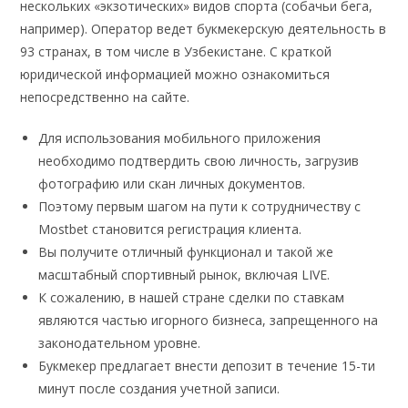
нескольких «экзотических» видов спорта (собачьи бега,
например). Оператор ведет букмекерскую деятельность в
93 странах, в том числе в Узбекистане. С краткой
юридической информацией можно ознакомиться
непосредственно на сайте.
Для использования мобильного приложения
необходимо подтвердить свою личность, загрузив
фотографию или скан личных документов.
Поэтому первым шагом на пути к сотрудничеству с
Mostbet становится регистрация клиента.
Вы получите отличный функционал и такой же
масштабный спортивный рынок, включая LIVE.
К сожалению, в нашей стране сделки по ставкам
являются частью игорного бизнеса, запрещенного на
законодательном уровне.
Букмекер предлагает внести депозит в течение 15-ти
минут после создания учетной записи.