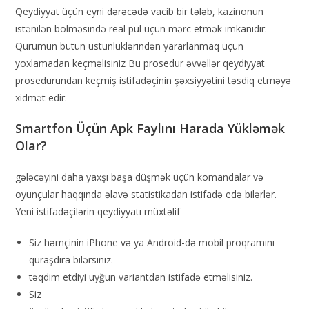
Qeydiyyat üçün eyni dərəcədə vacib bir tələb, kazinonun
istənilən bölməsində real pul üçün mərc etmək imkanıdır.
Qurumun bütün üstünlüklərindən yararlanmaq üçün
yoxlamadan keçməlisiniz Bu prosedur əvvəllər qeydiyyat
prosedurundan keçmiş istifadəçinin şəxsiyyətini təsdiq etməyə
xidmət edir.
Smartfon Üçün Apk Faylını Harada Yükləmək
Olar?
gələcəyini daha yaxşı başa düşmək üçün komandalar və
oyunçular haqqında əlavə statistikadan istifadə edə bilərlər.
Yeni istifadəçilərin qeydiyyatı müxtəlif
Siz həmçinin iPhone və ya Android-də mobil proqramını
quraşdıra bilərsiniz.
təqdim etdiyi uyğun variantdan istifadə etməlisiniz.
Siz