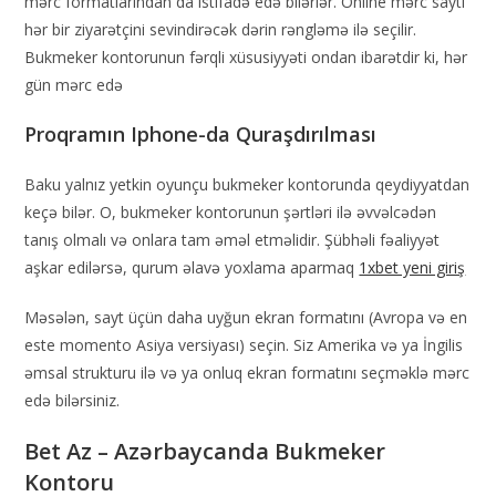
mərc formatlarından da istifadə edə bilərlər. Online mərc saytı
hər bir ziyarətçini sevindirəcək dərin rəngləmə ilə seçilir.
Bukmeker kontorunun fərqli xüsusiyyəti ondan ibarətdir ki, hər
gün mərc edə
Proqramın Iphone-da Quraşdırılması
Baku yalnız yetkin oyunçu bukmeker kontorunda qeydiyyatdan
keçə bilər. O, bukmeker kontorunun şərtləri ilə əvvəlcədən
tanış olmalı və onlara tam əməl etməlidir. Şübhəli fəaliyyət
aşkar edilərsə, qurum əlavə yoxlama aparmaq
1xbet yeni giriş
Məsələn, sayt üçün daha uyğun ekran formatını (Avropa və en
este momento Asiya versiyası) seçin. Siz Amerika və ya İngilis
əmsal strukturu ilə və ya onluq ekran formatını seçməklə mərc
edə bilərsiniz.
Bet Az – Azərbaycanda Bukmeker
Kontoru