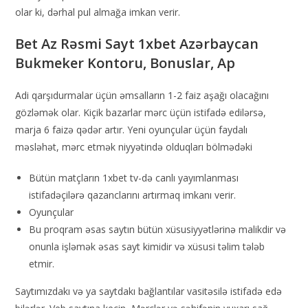
olar ki, dərhal pul almağa imkan verir.
Bet Az Rəsmi Sayt 1xbet Azərbaycan
Bukmeker Kontoru, Bonuslar, Ap
Adi qarşıdurmalar üçün əmsalların 1-2 faiz aşağı olacağını
gözləmək olar. Kiçik bazarlar mərc üçün istifadə edilərsə,
marja 6 faizə qədər artır. Yeni oyunçular üçün faydalı
məsləhət, mərc etmək niyyətində olduqları bölmədəki
Bütün matçların 1xbet tv-də canlı yayımlanması
istifadəçilərə qazanclarını artırmaq imkanı verir.
Oyunçular
Bu proqram əsas saytın bütün xüsusiyyətlərinə malikdir və
onunla işləmək əsas sayt kimidir və xüsusi təlim tələb
etmir.
Saytımızdakı və ya saytdakı bağlantılar vasitəsilə istifadə edə