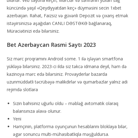
bilərlər. Veb saytına keçin, Mərclər və səhifənin yuxarı sağ
küncündə yaşıl «Qeydiyyatdan keç» düyməsini secin 1xbet
azerbaijan. Rahat, Faizsiz və güvənli Depozit və çıxarış etmək
istəyirsinizsə aşağıdan CANLI DƏSTƏKƏ bağlanaraq,
Müraciətinizi edə bilərsiniz.
Bet Azerbaycan Rəsmi Saytı 2023
Siz mərc proqramını Android some. 1 ilə işləyən smartfona
yükləyə bilərsiniz. 2023-ci ildə siz təkcə idmana deyil, həm də
kazinoya mərc edə bilərsiniz. Provayderlər bazarda
uzunmüddətli təcrübəyə malikdirlər və qumarbazlar yalnız adi
rejimdə slotlara
Sizin bahisiniz uğurlu oldu – məbləğ avtomatik olaraq
balansınıza əlavə olunur.
Yeni
Həmçinin, platforma oyunçunun hesablarını bloklaya bilər,
əgər sonuncu multi-mühasibatlıqla məşğuldursa.