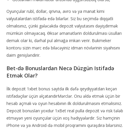
Oyunçular rubl, dollar, qrivna, avro və ya manat kimi
valyutalardan istifadə edə bilərlər. Siz bu seçimdə diqqətli
olmalısınız, çünki gələcəkdə depozit valyutasını dəyişdirmək
mümkün olmayacaq. Əksər əmanətlərin doldurulması üsulları
demək olar ki, dərhal pul almağa imkan verir. Bukmeker
kontoru sizin mərc edə biləcəyiniz idman növlərinin siyahısını
daim genişləndirir.
Bet-də Bonuslardan Necə Düzgün Istifadə
Etmək Olar?
İlk depozit 1xbet bonus saytda ilk dəfə qeydiyyatdan keçən
istifadəçilər üçün əlçatandırMərclər. Onu əldə etmək üçün bir
hesab açmalı və oyun hesabının ilk doldurulmasını etməlisiniz.
Depozit bonusları yoxdur 1xBet real pulla depozit və risk tələb
etməyən yeni oyunçular üçün xoş hədiyyələrdir. Siz həmçinin
iPhone və ya Android-də mobil proqramını quraşdıra bilərsiniz.