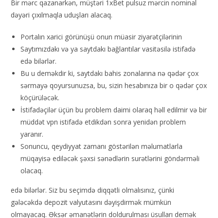
Bir mərc qazanarkən, müştəri 1xBet pulsuz mərcin nominal
dəyəri çıxılmaqla uduşları alacaq.
Portalın xarici görünüşü onun müasir ziyarətçilərinin
Saytımızdakı və ya saytdakı bağlantılar vasitəsilə istifadə
edə bilərlər.
Bu u deməkdir ki, saytdakı bahis zonalarına nə qədər çox
sərmayə qoyursunuzsa, bu, sizin hesabınıza bir o qədər çox
köçürüləcək.
İstifadəçilər üçün bu problem daimi olaraq həll edilmir və bir
müddət vpn istifadə etdikdən sonra yenidən problem
yaranır.
Sonuncu, qeydiyyat zamanı göstərilən məlumatlarla
müqayisə ediləcək şəxsi sənədlərin surətlərini göndərməli
olacaq.
edə bilərlər. Siz bu seçimdə diqqətli olmalısınız, çünki
gələcəkdə depozit valyutasını dəyişdirmək mümkün
olmayacaq. Əksər əmanətlərin doldurulması üsulları demək