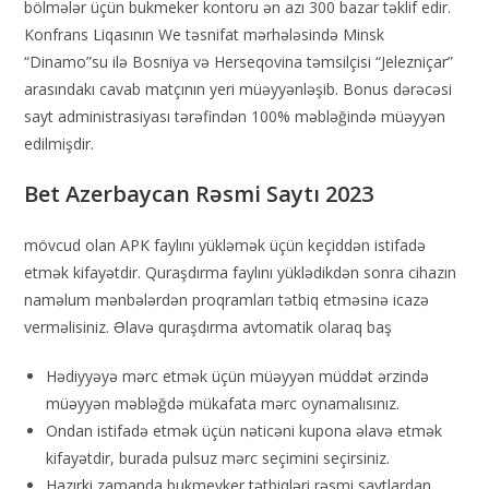
bölmələr üçün bukmeker kontoru ən azı 300 bazar təklif edir.
Konfrans Liqasının We təsnifat mərhələsində Minsk
“Dinamo”su ilə Bosniya və Herseqovina təmsilçisi “Jelezniçar”
arasındakı cavab matçının yeri müəyyənləşib. Bonus dərəcəsi
sayt administrasiyası tərəfindən 100% məbləğində müəyyən
edilmişdir.
Bet Azerbaycan Rəsmi Saytı 2023
mövcud olan APK faylını yükləmək üçün keçiddən istifadə
etmək kifayətdir. Quraşdırma faylını yüklədikdən sonra cihazın
naməlum mənbələrdən proqramları tətbiq etməsinə icazə
verməlisiniz. Əlavə quraşdırma avtomatik olaraq baş
Hədiyyəyə mərc etmək üçün müəyyən müddət ərzində
müəyyən məbləğdə mükafata mərc oynamalısınız.
Ondan istifadə etmək üçün nəticəni kupona əlavə etmək
kifayətdir, burada pulsuz mərc seçimini seçirsiniz.
Hazırki zamanda bukmeyker tətbiqləri rəsmi saytlardan