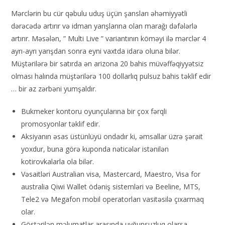
Mərclərin bu cür qəbulu uduş üçün şansları əhəmiyyətli
dərəcədə artırır və idman yarışlarına olan marağı dəfələrlə
artırır. Məsələn, ” Multi Live ” variantının köməyi ilə mərclər 4
ayrı-ayrı yarışdan sonra eyni vaxtda idarə oluna bilər.
Müştərilərə bir satırda ən arizona 20 bahis müvəffəqiyyətsiz
olması halında müştərilərə 100 dollarlıq pulsuz bahis təklif edir
… bir az zərbəni yumşaldır.
Bukmeker kontoru oyunçularına bir çox fərqli
promosyonlar təklif edir.
Aksiyanın əsas üstünlüyü ondadır ki, əmsallar üzrə şərait
yoxdur, buna görə kuponda nəticələr istənilən
kotirovkalarla ola bilər.
Vəsaitləri Australian visa, Mastercard, Maestro, Visa for
australia Qiwi Wallet ödəniş sistemləri və Beeline, MTS,
Tele2 və Megafon mobil operatorları vasitəsilə çıxarmaq
olar.
Göstərilən məlumatlar arasında uyğunsuzluq olarsa,