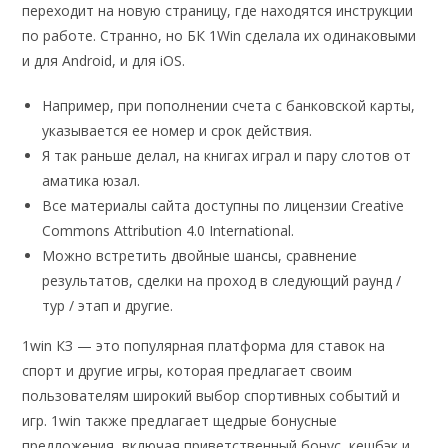
переходит на новую страницу, где находятся инструкции
по работе. Странно, но БК 1Win сделала их одинаковыми
и для Android, и для iOS.
Например, при пополнении счета с банковской карты,
указывается ее номер и срок действия.
Я так раньше делал, на книгах играл и пару слотов от
аматика юзал.
Все материалы сайта доступны по лицензии Creative
Commons Attribution 4.0 International.
Можно встретить двойные шансы, сравнение
результатов, сделки на проход в следующий раунд /
тур / этап и другие.
1win КЗ — это популярная платформа для ставок на
спорт и другие игры, которая предлагает своим
пользователям широкий выбор спортивных событий и
игр. 1win также предлагает щедрые бонусные
предложения, включая приветственный бонус, кешбэк и