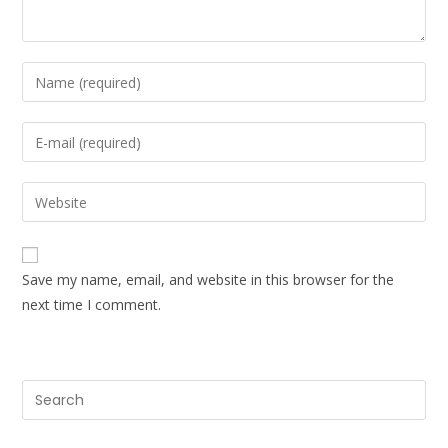
Enter
your
name
Enter
or
your
username
email
Enter
to
address
your
comment
to
website
comment
URL
Save my name, email, and website in this browser for the
(optional)
next time I comment.