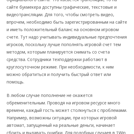
сайте букмекера доступны графические, текстовые и
видеотрансляции. Для того, чтобы смотреть видео,
впрочем, необходимо быть зарегистрированным на сайте
и иметь положительный баланс на основном игровом
счете. Тут надо учитывать индивидуальные предпочтения
игроков, поскольку лучше пополнять игровой счет тем
методом, которым планируется снимать со счета
средства. Сотрудники техподдержки работают в
круглосуточном режиме. При необходимости, к ним
можно обратиться и получить быстрый ответ или
помощь.
В любом случае пополнение не окажется
обременительным. Проводя на игровом ресурсе много
времени, каждый гость может столкнуться с проблемами.
Например, возможны ситуации, при которых игровой
автомат, запущенный на реальные деньги, начинает
сбоить и выдавать ошибки. Для подобных случаев в 1Win