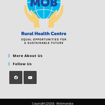
More About Us
Follow Us
Opens
Opens
in
in
a
a
Copyright [2020] - Mobmandya
new
new