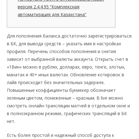
версия 2.4.4.95 “Комплексная
автоматизация для Казахстана”
Для пополнения баланса достаточно зарегистрироваться
в БК, для вывода средств – указать имя в настройках
профиля. Перечень способов пополнения и снятия
зависит от выбранной валюты аккаунта. Открыть счет в
«1Вин» можно в рублях, долларах, евро, тенге, злотых,
манатах и 40+ иных валютах. Обновление котировок в
лайв происходит без значительных задержек.
Повышенные коэффициенты букмекер обозначает
зеленым цветом, пониженные – красным. В live можно
смотреть онлайн-трансляции матчей в отдельном окне и
в полноэкранном режиме, графических трансляций в БК
нет.
Есть более простой и надежный способ доступа к