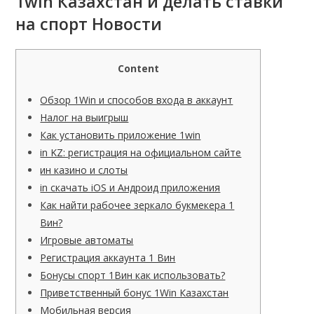
1win Казахстан и делать ставки
на спорт Новости
Content
Обзор 1Win и способов входа в аккаунт
Налог на выигрыш
Как установить приложение 1win
in KZ: регистрация на официальном сайте
ин казино и слоты
in скачать iOS и Андроид приложения
Как найти рабочее зеркало букмекера 1
Вин?
Игровые автоматы
Регистрация аккаунта 1 Вин
Бонусы спорт 1Вин как использовать?
Приветственный бонус 1Win Казахстан
Мобильная версия