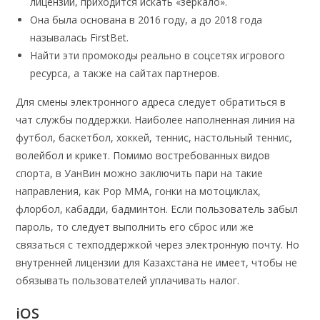
лицензии, приходится искать «зеркало».
Она была основана в 2016 году, а до 2018 года
называлась FirstBet.
Найти эти промокоды реально в соцсетях игрового
ресурса, а также на сайтах партнеров.
Для смены электронного адреса следует обратиться в
чат службы поддержки. Наиболее наполненная линия на
футбол, баскетбол, хоккей, теннис, настольный теннис,
волейбол и крикет. Помимо востребованных видов
спорта, в УанВин можно заключить пари на такие
направления, как Pop MMA, гонки на мотоциклах,
флорбол, кабадди, бадминтон. Если пользователь забыл
пароль, то следует выполнить его сброс или же
связаться с техподдержкой через электронную почту. Но
внутренней лицензии для Казахстана не имеет, чтобы не
обязывать пользователей уплачивать налог.
iOS