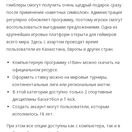
гэмблеры смогут получить очень щедрый подарок сразу
после применения «заветных символов». Администрация
регулярно обновляет программу, поэтому игроки смогут
воспользоваться выгодными предложениями. Одна из
крупнейших игровых платформ открыта для геймеров
всего мира. Здесь с азартом проводят время
пользователи из Казахстана, Европы и других стран.
Компьютерную программу «1Вин» можно скачать на
официальном ресурсе.
Оформить ставку можно на мировые турниры,
континентальные лиги или региональные матчи.
В этой категории доступно только 2 спортивные
дисциплины баскетбол и T-kick.
Создать аккаунт могут пользователи, которым
исполнилось 18 лет.
При этом все опции доступны как с компьютера, так и в