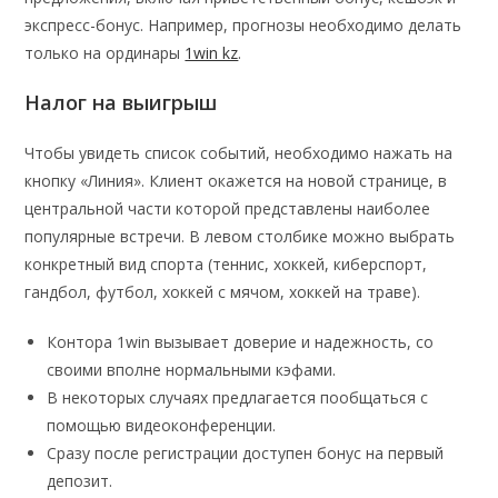
экспресс-бонус. Например, прогнозы необходимо делать
только на ординары
1win kz
.
Налог на выигрыш
Чтобы увидеть список событий, необходимо нажать на
кнопку «Линия». Клиент окажется на новой странице, в
центральной части которой представлены наиболее
популярные встречи. В левом столбике можно выбрать
конкретный вид спорта (теннис, хоккей, киберспорт,
гандбол, футбол, хоккей с мячом, хоккей на траве).
Контора 1win вызывает доверие и надежность, со
своими вполне нормальными кэфами.
В некоторых случаях предлагается пообщаться с
помощью видеоконференции.
Сразу после регистрации доступен бонус на первый
депозит.