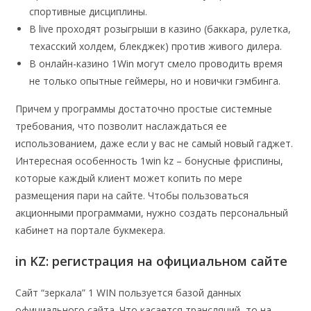
спортивные дисциплины.
В live проходят розыгрыши в казино (баккара, рулетка,
техасский холдем, блекджек) против живого дилера.
В онлайн-казино 1Win могут смело проводить время
не только опытные геймеры, но и новички гэмбинга.
Причем у программы достаточно простые системные
требования, что позволит наслаждаться ее
использованием, даже если у вас не самый новый гаджет.
Интересная особенность 1win kz – бонусные фриспины,
которые каждый клиент может копить по мере
размещения пари на сайте. Чтобы пользоваться
акционными программами, нужно создать персональный
кабинет на портале букмекера.
in KZ: регистрация на официальном сайте
Сайт “зеркала” 1 WIN пользуется базой данных
официального сайта. Что касается трансляций, то на