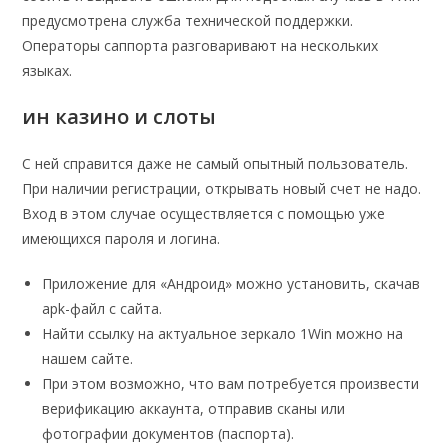
предусмотрена служба технической поддержки.
Операторы саппорта разговаривают на нескольких
языках.
ин казино и слоты
С ней справится даже не самый опытный пользователь.
При наличии регистрации, открывать новый счет не надо.
Вход в этом случае осуществляется с помощью уже
имеющихся пароля и логина.
Приложение для «Андроид» можно установить, скачав
apk-файл с сайта.
Найти ссылку на актуальное зеркало 1Win можно на
нашем сайте.
При этом возможно, что вам потребуется произвести
верификацию аккаунта, отправив сканы или
фотографии документов (паспорта).