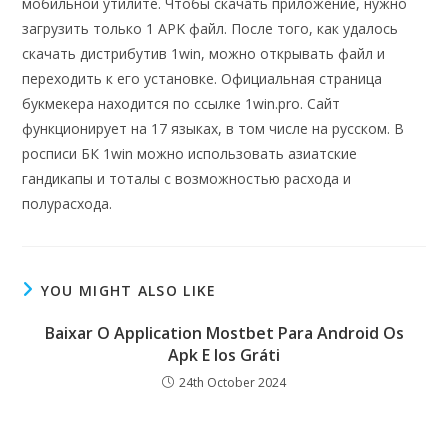
мобильной утилите. Чтобы скачать приложение, нужно
загрузить только 1 APK файл. После того, как удалось
скачать дистрибутив 1win, можно открывать файл и
переходить к его установке. Официальная страница
букмекера находится по ссылке 1win.pro. Сайт
функционирует на 17 языках, в том числе на русском. В
росписи БК 1win можно использовать азиатские
гандикапы и тоталы с возможностью расхода и
полурасхода.
YOU MIGHT ALSO LIKE
Baixar O Application Mostbet Para Android Os
Apk E Ios Gráti
24th October 2024