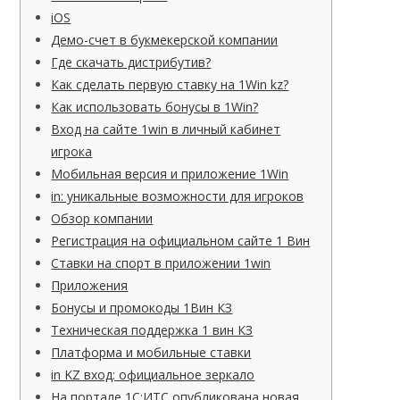
iOS
Демо-счет в букмекерской компании
Где скачать дистрибутив?
Как сделать первую ставку на 1Win kz?
Как использовать бонусы в 1Win?
Вход на сайте 1win в личный кабинет
игрока
Мобильная версия и приложение 1Win
in: уникальные возможности для игроков
Обзор компании
Регистрация на официальном сайте 1 Вин
Ставки на спорт в приложении 1win
Приложения
Бонусы и промокоды 1Вин КЗ
Техническая поддержка 1 вин КЗ
Платформа и мобильные ставки
in KZ вход: официальное зеркало
На портале 1С:ИТС опубликована новая