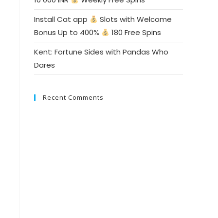
Install Cat app
Slots with Welcome
Bonus Up to 400%
180 Free Spins
Kent: Fortune Sides with Pandas Who
Dares
Recent Comments