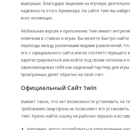
выигрыше. Благодаря лицензии на игровую деятельнос
надежности этого букмекера. На сайте 1win вы найдет
всех желающих.
Мобильная версия и приложение 1win имеют интуити
новичкам в ставках и играх. Вы можете быстро найти
переходы между различными видами развлечений. Чт
его с официального сайта или из соответствующего 
зарегистрироваться или войти под своим логином и п
зарекомендовал себя как надежный партнер для игры
проигранных денег обратно на свой счет.
Официальный Сайт 1win
Бывает такое, что нет возможности установить на т
требования смартфона не позволяют его установить
1win. Нужно найти ссылку на рабочее зеркало и встав
Например, могут потребоваться определенные ра