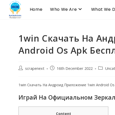
Skip
Home
Who We Are
What We 
to
content
1win Скачать На Ан
Android Os Apk Бесп
Post
Post
Post
scrapenext
16th December 2022
Uncat
author:
published:
category:
1win Скачать На Андроид Приложение 1win Android Os
Играй На Официальном Зеркал
Content