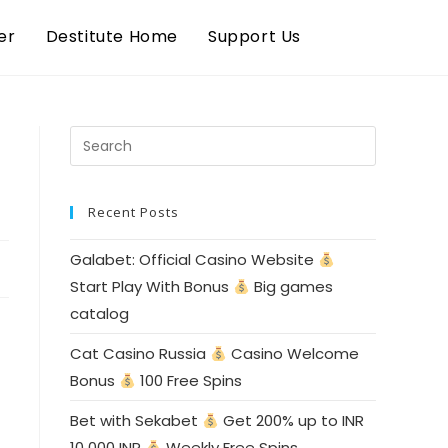
er
Destitute Home
Support Us
Toggle
website
search
Recent Posts
Galabet: Official Casino Website
Start Play With Bonus
Big games
catalog
Cat Casino Russia
Casino Welcome
Bonus
100 Free Spins
Bet with Sekabet
Get 200% up to INR
10 000 INR
Weekly Free Spins