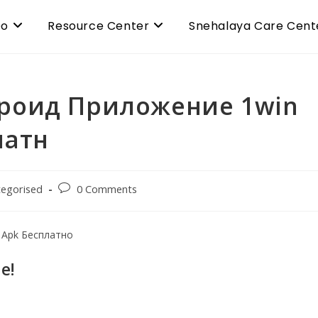
Do
Resource Center
Snehalaya Care Cent
дроид Приложение 1win
латн
Post
egorised
0 Comments
comments:
 Apk Бесплатно
е!