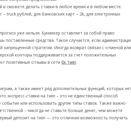
ий и сможете делать ставки в любое время и в любом месте.
 truck рублей, для банковских карт – 2k, для электронных
 прогноз уже нельзя. Букмекер оставляет за собой право
шь поставленные средства. Такое случается, если администраци
ой запрещенной стратегии. Иногда возврат связан с отменой или
ерской конторы поддерживается за счет положительных
ают позитивные отзывы в сети
бк 1win
.
играм, а также имеет ряд дополнительных функций, которых не
то экспресс-ставки на 1win – это не единственный способ
е событие или использовать другие типы ставок. Также важно
етственной – никогда не ставьте больше денег, чем можете
первый депозит на 1win — это отличная возможность получить