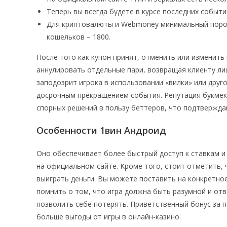
Теперь вы всегда будете в курсе последних событ
Для криптовалюты и Webmoney минимальный порог –
кошельков – 1800.
После того как купон принят, отменить или изменить
аннулировать отдельные пари, возвращая клиенту ли
заподозрит игрока в использовании «вилки» или друг
досрочным прекращением события. Репутация букмек
спорных решений в пользу беттеров, что подтвержд
Особенности 1вин Андроид
Оно обеспечивает более быстрый доступ к ставкам и 
на официальном сайте. Кроме того, стоит отметить, ч
выиграть деньги. Вы можете поставить на конкретно
помнить о том, что игра должна быть разумной и отв
позволить себе потерять. Приветственный бонус за 
больше выгоды от игры в онлайн-казино.