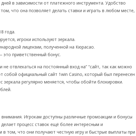
х дней в зависимости от платежного инструмента. Удобство
том, что она позволяет делать ставки и играть в любом месте,
8 года.
руется, игроки используют зеркала.
ународной лицензии, полученной на Кюрасао.
— это приветственный бонус.
 не отвлекаться на постоянный вход на” “сайт, так как можно
ют собой официальный сайт 1win Casino, который был перенесен
ес зеркала регулярно меняется, чтобы обойти блокировки.
блей.
 внимания. Игрокам доступны различные промоакции и бонусы
о делает процесс ставок ещё более интересным и
 в том, что они получают честную игру и быстрые выплаты при