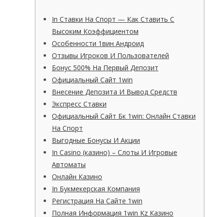
In Ставки На Спорт — Как Ставить С
Высоким Коэффициентом
Особенности 1вин Андроид
Отзывы Игроков И Пользователей
Бонус 500% На Первый Депозит
Официальный Сайт 1win
Внесение Депозита И Вывод Средств
Экспресс Ставки
Официальный Сайт Бк 1win: Онлайн Ставки
На Спорт
Выгодные Бонусы И Акции
In Casino (казино) – Слоты И Игровые
Автоматы
Онлайн Казино
In Букмекерская Компания
Регистрация На Сайте 1win
Полная Информация 1win Kz Казино