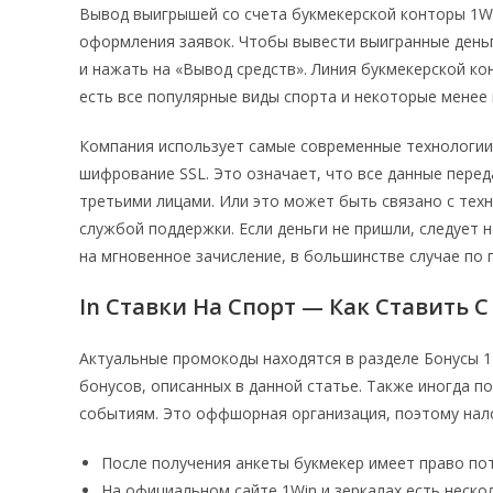
Вывод выигрышей со счета букмекерской конторы 1W
оформления заявок. Чтобы вывести выигранные деньг
и нажать на «Вывод средств». Линия букмекерской ко
есть все популярные виды спорта и некоторые менее
Компания использует самые современные технологии
шифрование SSL. Это означает, что все данные пере
третьими лицами. Или это может быть связано с тех
службой поддержки. Если деньги не пришли, следует 
на мгновенное зачисление, в большинстве случае по
In Ставки На Спорт — Как Ставить
Актуальные промокоды находятся в разделе Бонусы 1
бонусов, описанных в данной статье. Также иногда п
событиям. Это оффшорная организация, поэтому нало
После получения анкеты букмекер имеет право по
На официальном сайте 1Win и зеркалах есть неско