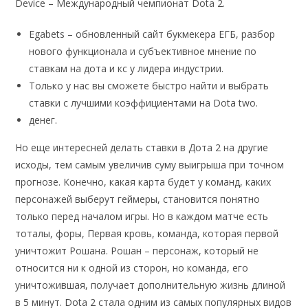
Device – Международный чемпионат Dota 2.
Egabets – обновленный сайт букмекера ЕГБ, разбор
нового функционала и субъективное мнение по
ставкам на дота и кс у лидера индустрии.
Только у нас вы сможете быстро найти и выбрать
ставки с лучшими коэффициентами на Dota two.
денег.
Но еще интересней делать ставки в Дота 2 на другие
исходы, тем самым увеличив суму выигрыша при точном
прогнозе. Конечно, какая карта будет у команд, каких
персонажей выберут геймеры, становится понятно
только перед началом игры. Но в каждом матче есть
тоталы, форы, Первая кровь, команда, которая первой
уничтожит Рошана. Рошан – персонаж, который не
относится ни к одной из сторон, но команда, его
уничтожившая, получает дополнительную жизнь длиной
в 5 минут. Dota 2 стала одним из самых популярных видов