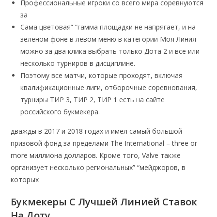
Профессиональные игроки со всего мира соревнуются
за
Сама цветовая” “гамма площадки не напрягает, и на
зеленом фоне в левом меню в категории Моя Линия
можно за два клика выбрать только Дота 2 и все или
несколько турниров в дисциплине.
Поэтому все матчи, которые проходят, включая
квалификационные лиги, отборочные соревнования,
турниры ТИР 3, ТИР 2, ТИР 1 есть на сайте
российского букмекера.
дважды в 2017 и 2018 годах и имел самый большой
призовой фонд за пределами The International – three or
more миллиона долларов. Кроме того, Valve также
организует несколько региональных” “мейджоров, в
которых
Букмекеры С Лучшей Линией Ставок
На Доту