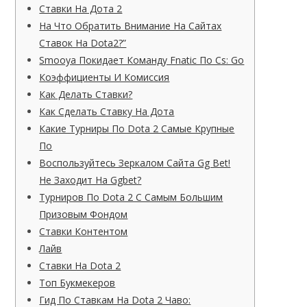
Ставки На Дота 2
На Что Обратить Внимание На Сайтах
Ставок На Dota2?”
Smooya Покидает Команду Fnatic По Cs: Go
Коэффициенты И Комиссия
Как Делать Ставки?
Как Сделать Ставку На Дота
Какие Турниры По Dota 2 Самые Крупные
По
Воспользуйтесь Зеркалом Сайта Gg Bet!
Не Заходит На Ggbet?
Турниров По Dota 2 С Самым Большим
Призовым Фондом
Ставки Контентом
Лайв
Ставки На Dota 2
Топ Букмекеров
Гид По Ставкам На Dota 2 Чаво: