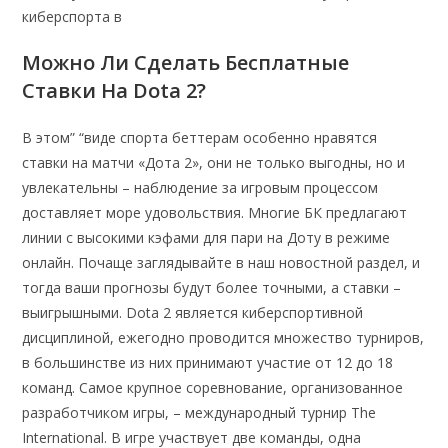
киберспорта в
Можно Ли Сделать Бесплатные
Ставки На Dota 2?
В этом” “виде спорта беттерам особенно нравятся
ставки на матчи «Дота 2», они не только выгодны, но и
увлекательны – наблюдение за игровым процессом
доставляет море удовольствия. Многие БК предлагают
линии с высокими кэфами для пари на Доту в режиме
онлайн. Почаще заглядывайте в наш новостной раздел, и
тогда ваши прогнозы будут более точными, а ставки –
выигрышными. Dota 2 является киберспортивной
дисциплиной, ежегодно проводится множество турниров,
в большинстве из них принимают участие от 12 до 18
команд. Самое крупное соревнование, организованное
разработчиком игры, – международный турнир The
International. В игре участвует две команды, одна