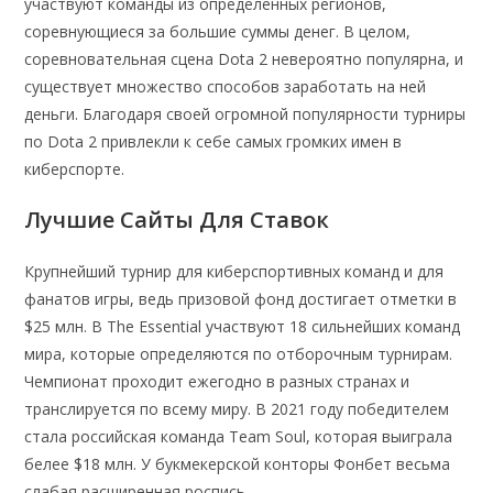
участвуют команды из определенных регионов,
соревнующиеся за большие суммы денег. В целом,
соревновательная сцена Dota 2 невероятно популярна, и
существует множество способов заработать на ней
деньги. Благодаря своей огромной популярности турниры
по Dota 2 привлекли к себе самых громких имен в
киберспорте.
Лучшие Сайты Для Ставок
Крупнейший турнир для киберспортивных команд и для
фанатов игры, ведь призовой фонд достигает отметки в
$25 млн. В The Essential участвуют 18 сильнейших команд
мира, которые определяются по отборочным турнирам.
Чемпионат проходит ежегодно в разных странах и
транслируется по всему миру. В 2021 году победителем
стала российская команда Team Soul, которая выиграла
белее $18 млн. У букмекерской конторы Фонбет весьма
слабая расширенная роспись.