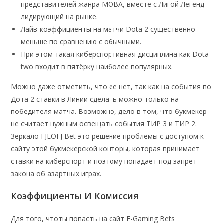
представителей жанра MOBA, вместе с Лигой Легенд
лидирующий на рынке.
Лайв-коэффициенты на матчи Dota 2 существенно
меньше по сравнению с обычными.
При этом такая киберспортивная дисциплина как Dota
two входит в пятёрку наиболее популярных.
Можно даже отметить, что ее нет, так как на события по
Дота 2 ставки в Линии сделать можно только на
победителя матча. Возможно, дело в том, что букмекер
не считает нужным освещать события ТИР 3 и ТИР 2.
Зеркало FJEOFJ Bet это решение проблемы с доступом к
сайту этой букмекерской конторы, которая принимает
ставки на киберспорт и поэтому попадает под запрет
закона об азартных играх.
Коэффициенты И Комиссия
Для того, чтоты попасть на сайт E-Gaming Bets