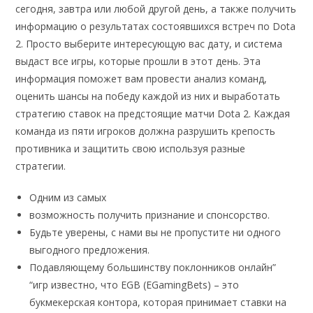
сегодня, завтра или любой другой день, а также получить
информацию о результатах состоявшихся встреч по Dota
2. Просто выберите интересующую вас дату, и система
выдаст все игры, которые прошли в этот день. Эта
информация поможет вам провести анализ команд,
оценить шансы на победу каждой из них и выработать
стратегию ставок на предстоящие матчи Dota 2. Каждая
команда из пяти игроков должна разрушить крепость
противника и защитить свою используя разные
стратегии.
Одним из самых
возможность получить признание и спонсорство.
Будьте уверены, с нами вы не пропустите ни одного
выгодного предложения.
Подавляющему большинству поклонников онлайн”
“игр известно, что EGB (EGamingBets) – это
букмекерская контора, которая принимает ставки на