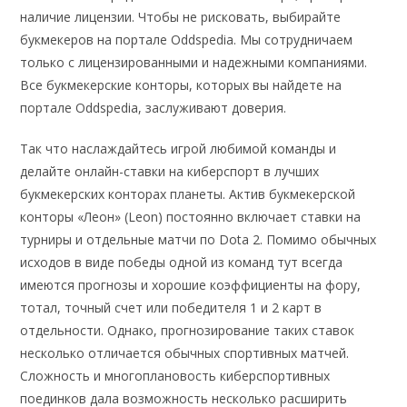
наличие лицензии. Чтобы не рисковать, выбирайте
букмекеров на портале Oddspedia. Мы сотрудничаем
только с лицензированными и надежными компаниями.
Все букмекерские конторы, которых вы найдете на
портале Oddspedia, заслуживают доверия.
Так что наслаждайтесь игрой любимой команды и
делайте онлайн-ставки на киберспорт в лучших
букмекерских конторах планеты. Актив букмекерской
конторы «Леон» (Leon) постоянно включает ставки на
турниры и отдельные матчи по Dota 2. Помимо обычных
исходов в виде победы одной из команд тут всегда
имеются прогнозы и хорошие коэффициенты на фору,
тотал, точный счет или победителя 1 и 2 карт в
отдельности. Однако, прогнозирование таких ставок
несколько отличается обычных спортивных матчей.
Сложность и многоплановость киберспортивных
поединков дала возможность несколько расширить