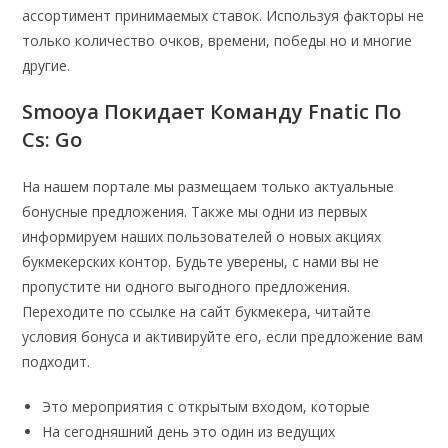
ассортимент принимаемых ставок. Используя факторы не
только количество очков, времени, победы но и многие
другие.
Smooya Покидает Команду Fnatic По
Cs: Go
На нашем портале мы размещаем только актуальные
бонусные предложения. Также мы одни из первых
информируем наших пользователей о новых акциях
букмекерских контор. Будьте уверены, с нами вы не
пропустите ни одного выгодного предложения.
Переходите по ссылке на сайт букмекера, читайте
условия бонуса и активируйте его, если предложение вам
подходит.
Это мероприятия с открытым входом, которые
На сегодняшний день это один из ведущих