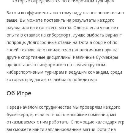
которые определяются по отборочным турнирам.
Зато и коэффициенты по этому виду ставок значительно
выше. Вы можете поставить на результаты каждого
раунда или на итог всего матча. Однако если у вас нет
опыта в ставках на киберспорт, лучше выбрать вариант
попроще. Долгосрочные ставки на Dota a couple of по
своей технике не отличаются от аналогичных пари на
другие спортивные дисциплины. Различные букмекеры
предоставляют информацию по самым крупным
киберспортивным турнирам и ведущим командам, среди
которых предлагается выбрать победителя.
Об Игре
Перед началом сотрудничества мы проверяем каждого
букмекера, и, если есть хоть малейшие сомнения, мы
отказываемся с ним работать. С помощью календаря игр
вы сможете найти запланированные матчи Dota 2 на