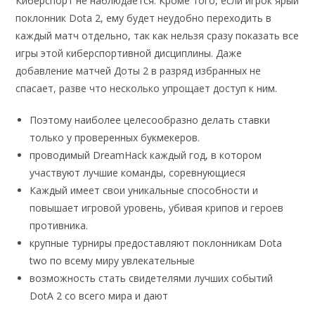
Киберспорт не наблюдается. Кроме того, если игрок ярый
поклонник Dota 2, ему будет неудобно переходить в
каждый матч отдельно, так как нельзя сразу показать все
игры этой киберспортивной дисциплины. Даже
добавление матчей Доты 2 в разряд избранных не
спасает, разве что несколько упрощает доступ к ним.
Поэтому наиболее целесообразно делать ставки
только у проверенных букмекеров.
проводимый DreamHack каждый год, в котором
участвуют лучшие команды, соревнующиеся
Каждый имеет свои уникальные способности и
повышает игровой уровень, убивая крипов и героев
противника.
крупные турниры предоставляют поклонникам Dota
two по всему миру увлекательные
возможность стать свидетелями лучших событий
DotA 2 со всего мира и дают