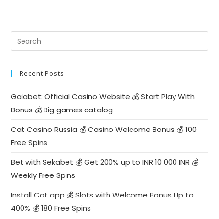
Recent Posts
Galabet: Official Casino Website 💰 Start Play With
Bonus 💰 Big games catalog
Cat Casino Russia 💰 Casino Welcome Bonus 💰 100
Free Spins
Bet with Sekabet 💰 Get 200% up to INR 10 000 INR 💰
Weekly Free Spins
Install Cat app 💰 Slots with Welcome Bonus Up to
400% 💰 180 Free Spins